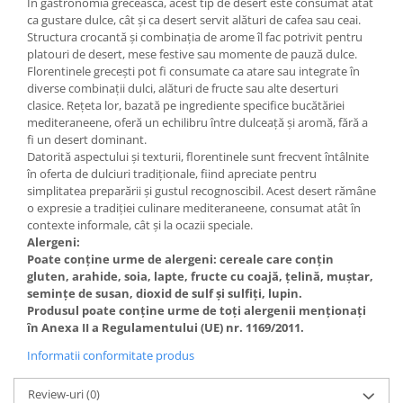
În gastronomia grecească, acest tip de desert este consumat atât
ca gustare dulce, cât și ca desert servit alături de cafea sau ceai.
Structura crocantă și combinația de arome îl fac potrivit pentru
platouri de desert, mese festive sau momente de pauză dulce.
Florentinele grecești pot fi consumate ca atare sau integrate în
diverse combinații dulci, alături de fructe sau alte deserturi
clasice. Rețeta lor, bazată pe ingrediente specifice bucătăriei
mediteraneene, oferă un echilibru între dulceață și aromă, fără a
fi un desert dominant.
Datorită aspectului și texturii, florentinele sunt frecvent întâlnite
în oferta de dulciuri tradiționale, fiind apreciate pentru
simplitatea preparării și gustul recognoscibil. Acest desert rămâne
o expresie a tradiției culinare mediteraneene, consumat atât în
contexte informale, cât și la ocazii speciale.
Alergeni:
Poate conține urme de alergeni: cereale care conțin
gluten, arahide, soia, lapte, fructe cu coajă, țelină, muștar,
semințe de susan, dioxid de sulf și sulfiți, lupin.
Produsul poate conține urme de toți alergenii menționați
în Anexa II a Regulamentului (UE) nr. 1169/2011.
Informatii conformitate produs
Review-uri
(0)