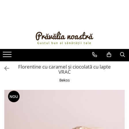
PRODUSE
NOUTĂȚI
ALIMENTE
ULEIURI ȘI UNTURI
MĂSLINE
NUCI ȘI SEMINȚE
Florentine cu caramel și ciocolată cu lapte
VRAC
FRUCTE DESHIDRATATE
ÎNDULCITORI NATURALI / MIERE
Bekos
FRUCTE LA CONSERVĂ
OȚETURI ȘI SOSURI
NOU
SOSURI
FĂINĂ FĂRĂ GLUTEN
BĂUTURI / LAPTE VEGETAL
OREZ ȘI CEREALE