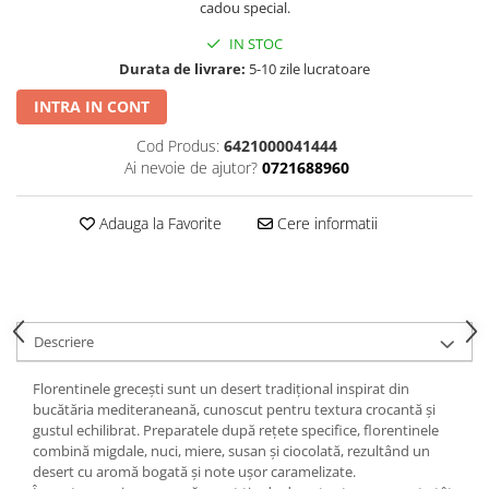
cadou special.
IN STOC
Durata de livrare:
5-10 zile lucratoare
INTRA IN CONT
Cod Produs:
6421000041444
Ai nevoie de ajutor?
0721688960
Adauga la Favorite
Cere informatii
Descriere
Florentinele grecești sunt un desert tradițional inspirat din
bucătăria mediteraneană, cunoscut pentru textura crocantă și
gustul echilibrat. Preparatele după rețete specifice, florentinele
combină migdale, nuci, miere, susan și ciocolată, rezultând un
desert cu aromă bogată și note ușor caramelizate.