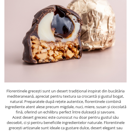
PASTE
CREME ȘI PASTE TARTINABILE
CONDIMENTE
CEAIURI GRECEȘTI
CIOCOLATĂ ȘI CACAO
HEALTHY SNACKS
SUPERALIMENTE
LACTATE
BACANIE
PRODUSE ECO / ORGANICE
PRODUSE ROMÂNEȘTI
COSMETICE
Florentinele grecești sunt un desert tradițional inspirat din bucătăria
mediteraneană, apreciat pentru textura sa crocantă și gustul bogat,
REMEDII NATURISTE
natural. Preparatele după rețete autentice, florentinele combină
ingrediente atent alese precum migdale, nuci, miere, susan și ciocolată
TOATE PRODUSELE
fină, oferind un echilibru perfect între dulceață și savoare.
Acest desert grecesc este cunoscut nu doar pentru gustul său
deosebit, ci și pentru beneficiile ingredientelor naturale. Florentinele
grecești artizanale sunt ideale ca gustare dulce, desert elegant sau