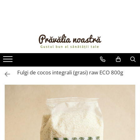
PRODUSE
NOUTĂȚI
ALIMENTE
ULEIURI ȘI UNTURI
MĂSLINE
NUCI ȘI SEMINȚE
Fulgi de cocos integrali (grasi) raw ECO 800g
FRUCTE DESHIDRATATE
ÎNDULCITORI NATURALI / MIERE
FRUCTE LA CONSERVĂ
OȚETURI ȘI SOSURI
SOSURI
FĂINĂ FĂRĂ GLUTEN
BĂUTURI / LAPTE VEGETAL
OREZ ȘI CEREALE