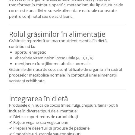
transformat în compuși specifici metabolismului lipidic. Nuca de
cocos este una dintre sursele alimentare naturale cunoscute
pentru conținutul său de acid lauric.
Rolul grăsimilor în alimentație
Grăsimile reprezintă un macronutrient esențial în dietă,
contribuind la:
aportul energetic
absorbția vitaminelor liposolubile (A, D, E, K)
menținerea funcțiilor metabolice normale
Grăsimile din nuca de cocos sunt utilizate de organism în cadrul
proceselor metabolice normale, în contextul unei alimentații
variate și echilibrate.
Integrarea în dietă
Produsele din nucă de cocos (miez, fulgi, chipsuri, făină) pot fi
incluse în diverse tipuri de alimentație:
✔ Diete cu aport redus de carbohidrați
✔ Rețete vegane sau vegetariene
✔ Preparare deserturi și produse de patiserie
✔ Smoothie-uri, granola sau topping-uri