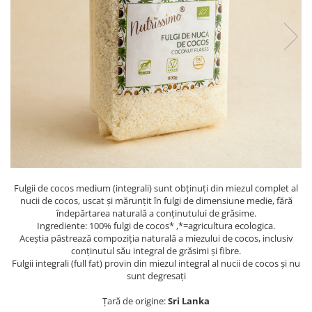
PASTE
CREME ȘI PASTE TARTINABILE
CONDIMENTE
CEAIURI GRECEȘTI
CIOCOLATĂ ȘI CACAO
HEALTHY SNACKS
SUPERALIMENTE
LACTATE
BACANIE
PRODUSE ECO / ORGANICE
Fulgii de cocos medium (integrali) sunt obținuți din miezul complet al
PRODUSE ROMÂNEȘTI
nucii de cocos, uscat și mărunțit în fulgi de dimensiune medie, fără
îndepărtarea naturală a conținutului de grăsime.
COSMETICE
Ingrediente: 100% fulgi de cocos* ,*=agricultura ecologica.
REMEDII NATURISTE
Aceștia păstrează compoziția naturală a miezului de cocos, inclusiv
conținutul său integral de grăsimi și fibre.
TOATE PRODUSELE
Fulgii integrali (full fat) provin din miezul integral al nucii de cocos și nu
sunt degresați
Țară de origine:
Sri Lanka