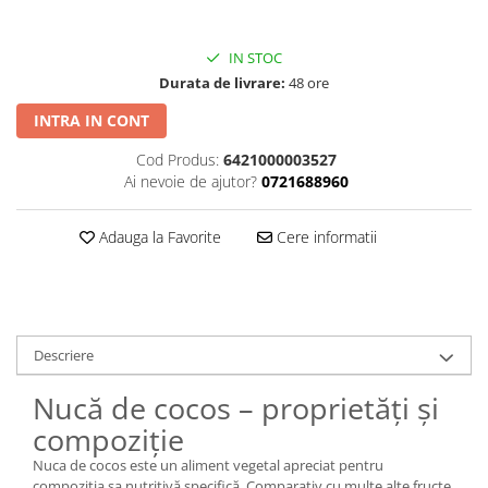
IN STOC
Durata de livrare:
48 ore
INTRA IN CONT
Cod Produs:
6421000003527
Ai nevoie de ajutor?
0721688960
Adauga la Favorite
Cere informatii
Descriere
Nucă de cocos – proprietăți și
compoziție
Nuca de cocos este un aliment vegetal apreciat pentru
compoziția sa nutritivă specifică. Comparativ cu multe alte fructe,