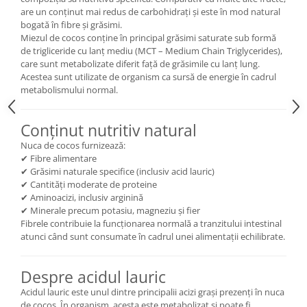
are un conținut mai redus de carbohidrați și este în mod natural
bogată în fibre și grăsimi.
Miezul de cocos conține în principal grăsimi saturate sub formă
de trigliceride cu lanț mediu (MCT – Medium Chain Triglycerides),
care sunt metabolizate diferit față de grăsimile cu lanț lung.
Acestea sunt utilizate de organism ca sursă de energie în cadrul
metabolismului normal.
Conținut nutritiv natural
Nuca de cocos furnizează:
✔ Fibre alimentare
✔ Grăsimi naturale specifice (inclusiv acid lauric)
✔ Cantități moderate de proteine
✔ Aminoacizi, inclusiv arginină
✔ Minerale precum potasiu, magneziu și fier
Fibrele contribuie la funcționarea normală a tranzitului intestinal
atunci când sunt consumate în cadrul unei alimentații echilibrate.
Despre acidul lauric
Acidul lauric este unul dintre principalii acizi grași prezenți în nuca
de cocos. În organism, acesta este metabolizat și poate fi