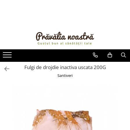
PRODUSE
NOUTĂȚI
ALIMENTE
ULEIURI ȘI UNTURI
MĂSLINE
NUCI ȘI SEMINȚE
Fulgi de drojdie inactiva uscata 200G
FRUCTE DESHIDRATATE
Santiveri
ÎNDULCITORI NATURALI / MIERE
FRUCTE LA CONSERVĂ
OȚETURI ȘI SOSURI
SOSURI
FĂINĂ FĂRĂ GLUTEN
BĂUTURI / LAPTE VEGETAL
OREZ ȘI CEREALE