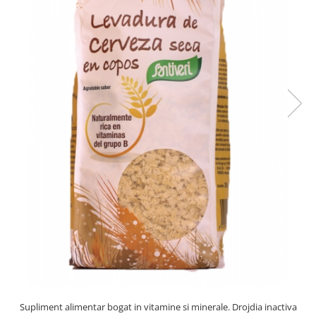
PASTE
CREME ȘI PASTE TARTINABILE
CONDIMENTE
CEAIURI GRECEȘTI
CIOCOLATĂ ȘI CACAO
HEALTHY SNACKS
SUPERALIMENTE
LACTATE
BACANIE
PRODUSE ECO / ORGANICE
PRODUSE ROMÂNEȘTI
COSMETICE
REMEDII NATURISTE
TOATE PRODUSELE
Supliment alimentar bogat in vitamine si minerale. Drojdia inactiva