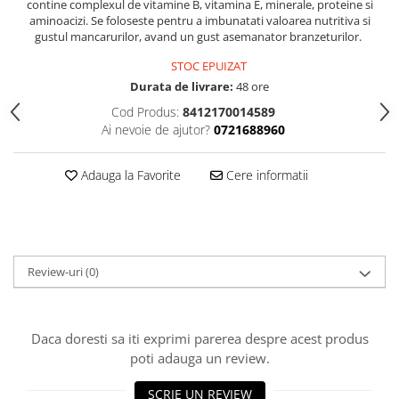
contine complexul de vitamine B, vitamina E, minerale, proteine si
aminoacizi. Se foloseste pentru a imbunatati valoarea nutritiva si
gustul mancarurilor, avand un gust asemanator branzeturilor.
STOC EPUIZAT
Durata de livrare:
48 ore
Cod Produs:
8412170014589
Ai nevoie de ajutor?
0721688960
Adauga la Favorite
Cere informatii
Review-uri
(0)
Daca doresti sa iti exprimi parerea despre acest produs
poti adauga un review.
SCRIE UN REVIEW