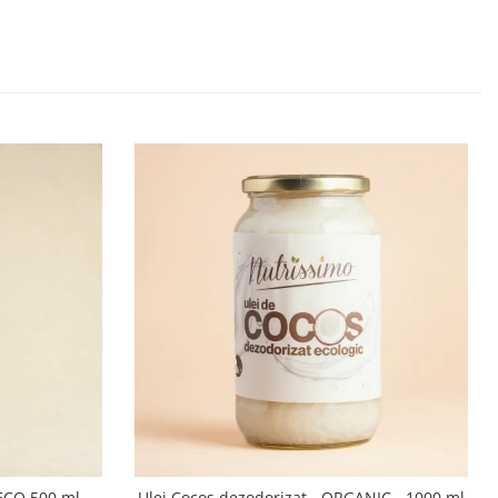
 ECO 500 ml -
Ulei Cocos dezodorizat - ORGANIC - 1000 ml