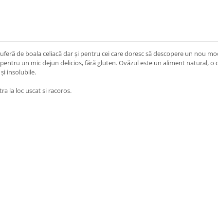
re suferă de boala celiacă dar și pentru cei care doresc să descopere un nou
ăz pentru un mic dejun delicios, fără gluten. Ovăzul este un aliment natural, o 
i insolubile.
ra la loc uscat si racoros.