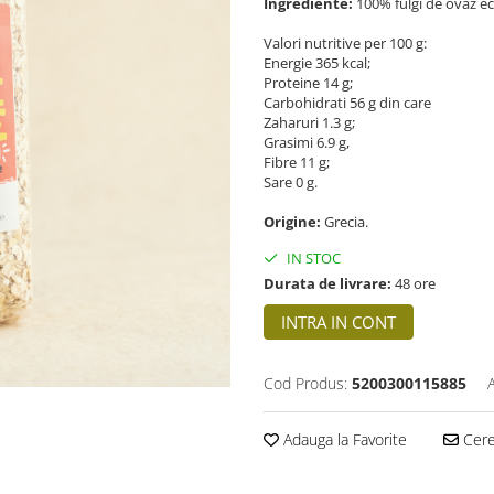
Ingrediente:
100% fulgi de ovaz eco
Valori nutritive per 100 g:
Energie 365 kcal;
Proteine 14 g;
Carbohidrati 56 g din care
Zaharuri 1.3 g;
Grasimi 6.9 g,
Fibre 11 g;
Sare 0 g.
Origine:
Grecia.
IN STOC
Durata de livrare:
48 ore
INTRA IN CONT
Cod Produs:
5200300115885
Adauga la Favorite
Cere 