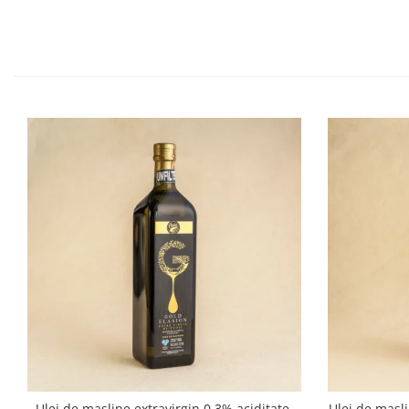
Ulei de masline extravirgin 0.3% aciditate,
Ulei de masli