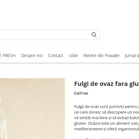
E FRESH
Despre noi
Contact
Utile
Retete din Pravalie
Jurnal 
Fulgi de ovaz fara gl
EatFree
Fulgii de ovăz sunt potriviți pentru 
cei care doresc să descopere un no
vă simțiți mai bine și să evitați bal
gluten. Ovăzul este un aliment natur
mediteraneene și oferă organismului