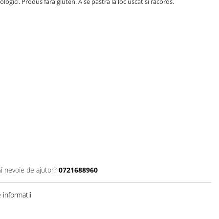
logici. Produs fara gluten. A se pastra la loc uscat si racoros.
Ai nevoie de ajutor?
0721688960
informatii