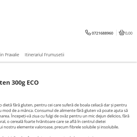
0721688960
0,00
din Pravalie
Itinerariul Frumusetii
uten 300g ECO
o dietă fără gluten, pentru cei care suferă de boala celiacă dar și pentru
u mod de a mânca. Consumul de alimente fără gluten vă poate ajuta să
onarea. Începeți-vă ziua cu fulgi de ovăz pentru un mic dejun delicios, fără
al, o cereală foarte hrănitoare care se află în centrul dietei
 nostru elemente valoroase, precum fibrele solubile și insolubile.