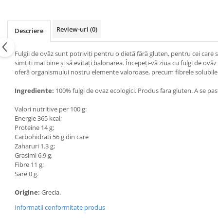
Review-uri
(0)
Descriere
Fulgii de ovăz sunt potriviți pentru o dietă fără gluten, pentru cei ca
simțiți mai bine și să evitați balonarea. Începeți-vă ziua cu fulgi de ov
oferă organismului nostru elemente valoroase, precum fibrele solubile ș
Ingrediente:
100% fulgi de ovaz ecologici. Produs fara gluten. A se past
Valori nutritive per 100 g:
Energie 365 kcal;
Proteine 14 g;
Carbohidrati 56 g din care
Zaharuri 1.3 g;
Grasimi 6.9 g,
Fibre 11 g;
Sare 0 g.
Origine:
Grecia.
Informatii conformitate produs