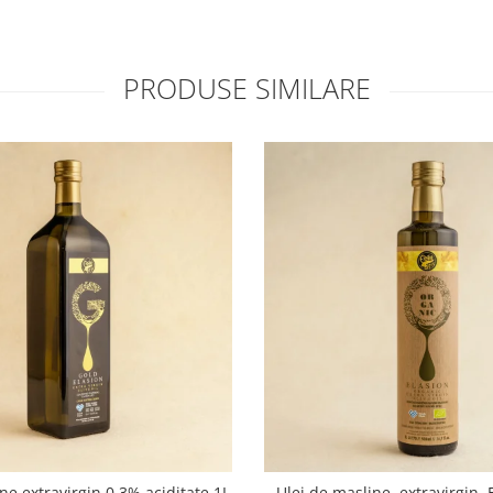
PRODUSE SIMILARE
ne extravirgin 0.3% aciditate 1L
Ulei de masline, extravirgin,