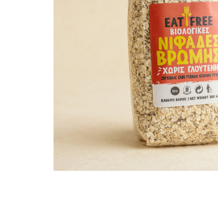
PASTE
CREME ȘI PASTE TARTINABILE
CONDIMENTE
CEAIURI GRECEȘTI
CIOCOLATĂ ȘI CACAO
HEALTHY SNACKS
SUPERALIMENTE
LACTATE
BACANIE
PRODUSE ECO / ORGANICE
PRODUSE ROMÂNEȘTI
COSMETICE
REMEDII NATURISTE
TOATE PRODUSELE