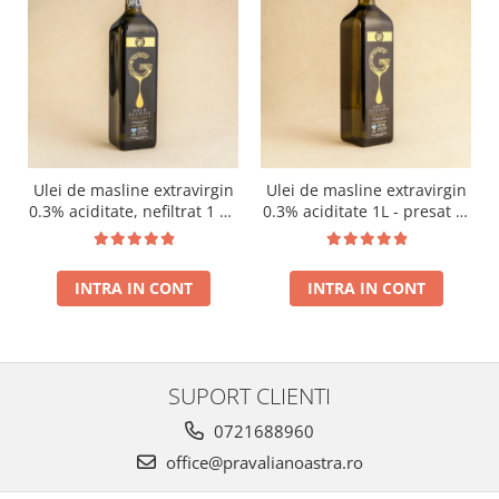
Ulei de masline extravirgin
Ulei de masline extravirgin
0.3% aciditate, nefiltrat 1 L -
0.3% aciditate 1L - presat la
presat la rece RECOLTA
rece RECOLTA NOUA
NOUA
INTRA IN CONT
INTRA IN CONT
SUPORT CLIENTI
0721688960
office@pravalianoastra.ro