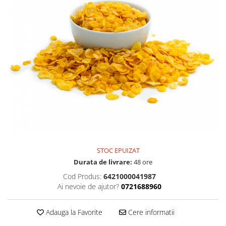
PASTE
CREME ȘI PASTE TARTINABILE
CONDIMENTE
CEAIURI GRECEȘTI
CIOCOLATĂ ȘI CACAO
HEALTHY SNACKS
SUPERALIMENTE
LACTATE
BACANIE
PRODUSE ECO / ORGANICE
PRODUSE ROMÂNEȘTI
STOC EPUIZAT
COSMETICE
Durata de livrare:
48 ore
REMEDII NATURISTE
Cod Produs:
6421000041987
Ai nevoie de ajutor?
0721688960
TOATE PRODUSELE
Adauga la Favorite
Cere informatii