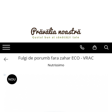
PRODUSE
NOUTĂȚI
ALIMENTE
ULEIURI ȘI UNTURI
MĂSLINE
NUCI ȘI SEMINȚE
Fulgi de porumb fara zahar ECO - VRAC
FRUCTE DESHIDRATATE
Nutrissimo
ÎNDULCITORI NATURALI / MIERE
FRUCTE LA CONSERVĂ
NOU
OȚETURI ȘI SOSURI
SOSURI
FĂINĂ FĂRĂ GLUTEN
BĂUTURI / LAPTE VEGETAL
OREZ ȘI CEREALE