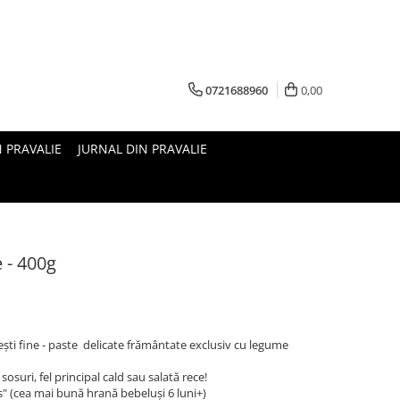
0721688960
0,00
N PRAVALIE
JURNAL DIN PRAVALIE
 - 400g
ești fine - paste delicate frământate exclusiv cu legume
osuri, fel principal cald sau salată rece!
" (cea mai bună hrană bebeluși 6 luni+)