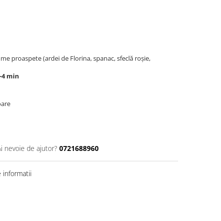
me proaspete (ardei de Florina, spanac, sfeclă roșie,
3-4 min
oare
Ai nevoie de ajutor?
0721688960
informatii