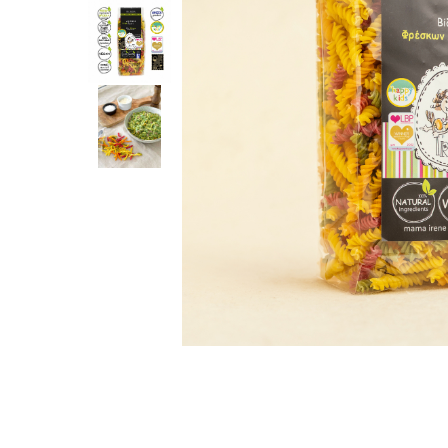
PASTE
CREME ȘI PASTE TARTINABILE
CONDIMENTE
CEAIURI GRECEȘTI
CIOCOLATĂ ȘI CACAO
HEALTHY SNACKS
SUPERALIMENTE
LACTATE
BACANIE
PRODUSE ECO / ORGANICE
PRODUSE ROMÂNEȘTI
COSMETICE
REMEDII NATURISTE
TOATE PRODUSELE