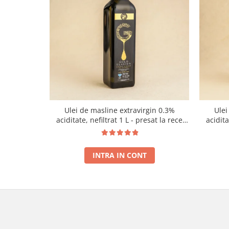
Ulei de masline extravirgin 0.3%
Ulei
aciditate, nefiltrat 1 L - presat la rece
acidit
RECOLTA NOUA
INTRA IN CONT