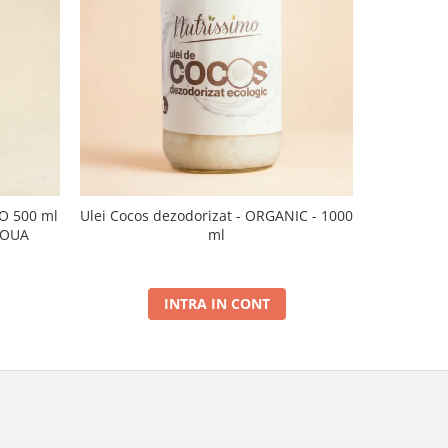
CO 500 ml
Ulei Cocos dezodorizat - ORGANIC - 1000
Ulei de sus
NOUA
ml
INTRA IN CONT