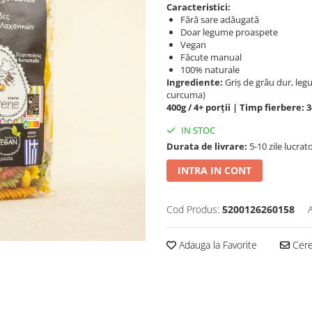
Caracteristici:
Fără sare adăugată
Doar legume proaspete
Vegan
Făcute manual
100% naturale
Ingrediente:
Griș de grâu dur, legu
curcuma)
400g / 4+ porții | Timp fierbere: 
IN STOC
Durata de livrare:
5-10 zile lucrat
INTRA IN CONT
Cod Produs:
5200126260158
Adauga la Favorite
Cere 