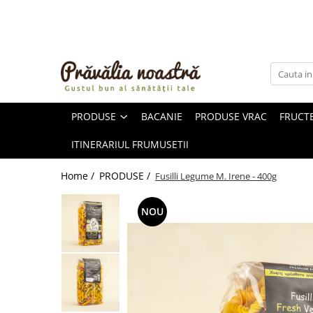
PRODUSE
NOUTĂȚI
ALIMENTE
PRODUSE
BACANIE
PRODUSE VRAC
FRUCTE
ULEIURI ȘI UNTURI
MĂSLINE
ITINERARIUL FRUMUSETII
NUCI ȘI SEMINȚE
FRUCTE DESHIDRATATE
Home /
PRODUSE /
Fusilli Legume M. Irene - 400g
ÎNDULCITORI NATURALI / MIERE
FRUCTE LA CONSERVĂ
NOU
OȚETURI ȘI SOSURI
SOSURI
FĂINĂ FĂRĂ GLUTEN
BĂUTURI / LAPTE VEGETAL
OREZ ȘI CEREALE