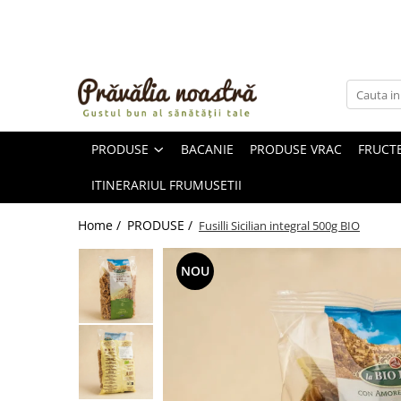
PRODUSE
NOUTĂȚI
ALIMENTE
PRODUSE
BACANIE
PRODUSE VRAC
FRUCTE
ULEIURI ȘI UNTURI
MĂSLINE
ITINERARIUL FRUMUSETII
NUCI ȘI SEMINȚE
FRUCTE DESHIDRATATE
Home /
PRODUSE /
Fusilli Sicilian integral 500g BIO
ÎNDULCITORI NATURALI / MIERE
FRUCTE LA CONSERVĂ
NOU
OȚETURI ȘI SOSURI
SOSURI
FĂINĂ FĂRĂ GLUTEN
BĂUTURI / LAPTE VEGETAL
OREZ ȘI CEREALE