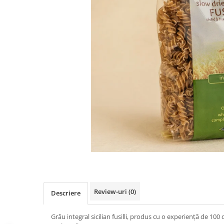
PASTE
CREME ȘI PASTE TARTINABILE
CONDIMENTE
CEAIURI GRECEȘTI
CIOCOLATĂ ȘI CACAO
HEALTHY SNACKS
SUPERALIMENTE
LACTATE
BACANIE
PRODUSE ECO / ORGANICE
PRODUSE ROMÂNEȘTI
COSMETICE
REMEDII NATURISTE
TOATE PRODUSELE
Review-uri
(0)
Descriere
Grâu integral sicilian fusilli, produs cu o experiență de 100 