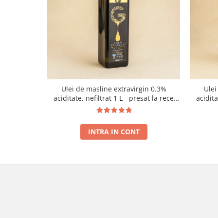
Ulei de masline extravirgin 0.3%
Ulei
aciditate, nefiltrat 1 L - presat la rece
acidit
RECOLTA NOUA
INTRA IN CONT