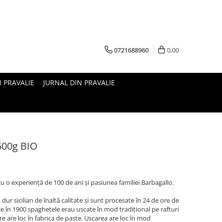
0721688960
0,00
N PRAVALIE
JURNAL DIN PRAVALIE
l 500g BIO
s cu o experiență de 100 de ani și pasiunea familiei Barbagallo.
ur sicilian de înaltă calitate și sunt procesate în 24 de ore de
 ce în 1900 spaghetele erau uscate în mod tradițional pe rafturi
re are loc în fabrica de paste. Uscarea are loc în mod