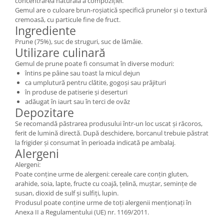
concentrarea naturală a compoziției.
Gemul are o culoare brun-roșiatică specifică prunelor și o textură
cremoasă, cu particule fine de fruct.
Ingrediente
Prune (75%), suc de struguri, suc de lămâie.
Utilizare culinară
Gemul de prune poate fi consumat în diverse moduri:
întins pe pâine sau toast la micul dejun
ca umplutură pentru clătite, gogoși sau prăjituri
în produse de patiserie și deserturi
adăugat în iaurt sau în terci de ovăz
Depozitare
Se recomandă păstrarea produsului într-un loc uscat și răcoros,
ferit de lumină directă. După deschidere, borcanul trebuie păstrat
la frigider și consumat în perioada indicată pe ambalaj.
Alergeni
Alergeni:
Poate conține urme de alergeni: cereale care conțin gluten,
arahide, soia, lapte, fructe cu coajă, țelină, muștar, semințe de
susan, dioxid de sulf și sulfiți, lupin.
Produsul poate conține urme de toți alergenii menționați în
Anexa II a Regulamentului (UE) nr. 1169/2011.