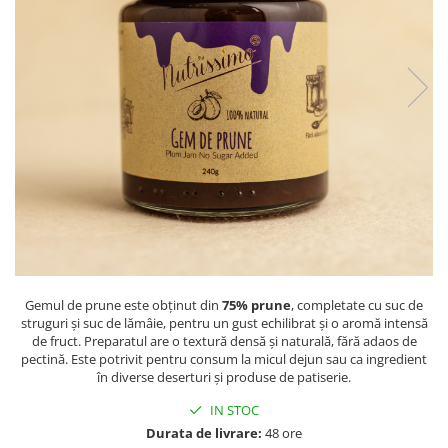
PASTE
CREME ȘI PASTE TARTINABILE
CONDIMENTE
CEAIURI GRECEȘTI
CIOCOLATĂ ȘI CACAO
HEALTHY SNACKS
SUPERALIMENTE
LACTATE
BACANIE
PRODUSE ECO / ORGANICE
PRODUSE ROMÂNEȘTI
Gemul de prune este obținut din
75% prune
, completate cu suc de
COSMETICE
struguri și suc de lămâie, pentru un gust echilibrat și o aromă intensă
REMEDII NATURISTE
de fruct. Preparatul are o textură densă și naturală, fără adaos de
pectină. Este potrivit pentru consum la micul dejun sau ca ingredient
TOATE PRODUSELE
în diverse deserturi și produse de patiserie.
IN STOC
Durata de livrare:
48 ore