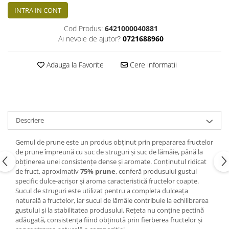
INTRA IN CONT
Cod Produs:
6421000040881
Ai nevoie de ajutor?
0721688960
Adauga la Favorite
Cere informatii
Descriere
Gemul de prune este un produs obținut prin prepararea fructelor
de prune împreună cu suc de struguri și suc de lămâie, până la
obținerea unei consistențe dense și aromate. Conținutul ridicat
de fruct, aproximativ
75% prune
, conferă produsului gustul
specific dulce-acrișor și aroma caracteristică fructelor coapte.
Sucul de struguri este utilizat pentru a completa dulceața
naturală a fructelor, iar sucul de lămâie contribuie la echilibrarea
gustului și la stabilitatea produsului. Rețeta nu conține pectină
adăugată, consistența fiind obținută prin fierberea fructelor și