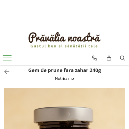
PRODUSE
NOUTĂȚI
ALIMENTE
ULEIURI ȘI UNTURI
MĂSLINE
NUCI ȘI SEMINȚE
Gem de prune fara zahar 240g
FRUCTE DESHIDRATATE
Nutrissimo
ÎNDULCITORI NATURALI / MIERE
FRUCTE LA CONSERVĂ
OȚETURI ȘI SOSURI
SOSURI
FĂINĂ FĂRĂ GLUTEN
BĂUTURI / LAPTE VEGETAL
OREZ ȘI CEREALE