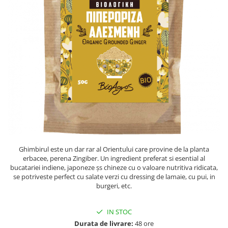
PASTE
CREME ȘI PASTE TARTINABILE
CONDIMENTE
CEAIURI GRECEȘTI
CIOCOLATĂ ȘI CACAO
HEALTHY SNACKS
SUPERALIMENTE
LACTATE
BACANIE
PRODUSE ECO / ORGANICE
PRODUSE ROMÂNEȘTI
Ghimbirul este un dar rar al Orientului care provine de la planta
COSMETICE
erbacee, perena Zingiber. Un ingredient preferat si esential al
bucatariei indiene, japoneze șs chineze cu o valoare nutritiva ridicata,
REMEDII NATURISTE
se potriveste perfect cu salate verzi cu dressing de lamaie, cu pui, in
burgeri, etc.
TOATE PRODUSELE
IN STOC
Durata de livrare:
48 ore