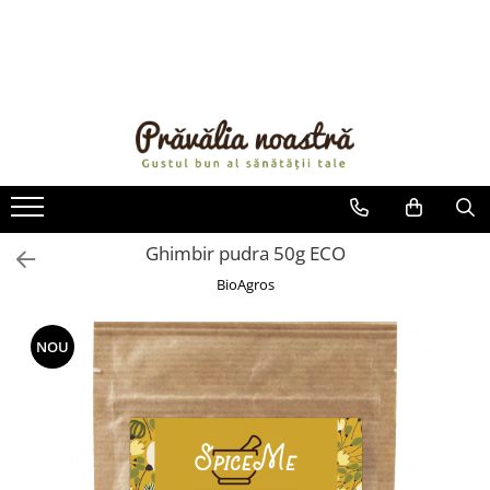
PRODUSE
NOUTĂȚI
ALIMENTE
ULEIURI ȘI UNTURI
MĂSLINE
NUCI ȘI SEMINȚE
Ghimbir pudra 50g ECO
FRUCTE DESHIDRATATE
BioAgros
ÎNDULCITORI NATURALI / MIERE
FRUCTE LA CONSERVĂ
NOU
OȚETURI ȘI SOSURI
SOSURI
FĂINĂ FĂRĂ GLUTEN
BĂUTURI / LAPTE VEGETAL
OREZ ȘI CEREALE