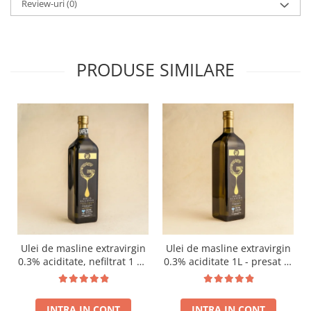
Review-uri
(0)
PRODUSE SIMILARE
Ulei de masline extravirgin
Ulei de masline extravirgin
0.3% aciditate, nefiltrat 1 L -
0.3% aciditate 1L - presat la
presat la rece RECOLTA
rece RECOLTA NOUA
NOUA
INTRA IN CONT
INTRA IN CONT