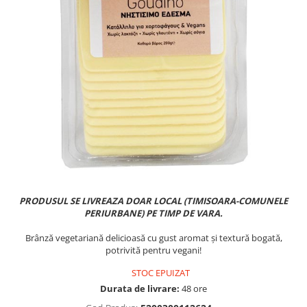
PASTE
CREME ȘI PASTE TARTINABILE
CONDIMENTE
CEAIURI GRECEȘTI
CIOCOLATĂ ȘI CACAO
HEALTHY SNACKS
SUPERALIMENTE
LACTATE
BACANIE
PRODUSE ECO / ORGANICE
PRODUSE ROMÂNEȘTI
PRODUSUL SE LIVREAZA DOAR LOCAL (TIMISOARA-COMUNELE
COSMETICE
PERIURBANE) PE TIMP DE VARA.
REMEDII NATURISTE
Brânză vegetariană delicioasă cu gust aromat și textură bogată,
potrivită pentru vegani!
TOATE PRODUSELE
STOC EPUIZAT
Durata de livrare:
48 ore