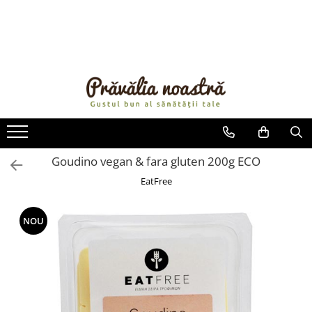
PRODUSE
NOUTĂȚI
ALIMENTE
ULEIURI ȘI UNTURI
MĂSLINE
NUCI ȘI SEMINȚE
Goudino vegan & fara gluten 200g ECO
FRUCTE DESHIDRATATE
EatFree
ÎNDULCITORI NATURALI / MIERE
FRUCTE LA CONSERVĂ
NOU
OȚETURI ȘI SOSURI
SOSURI
FĂINĂ FĂRĂ GLUTEN
BĂUTURI / LAPTE VEGETAL
OREZ ȘI CEREALE