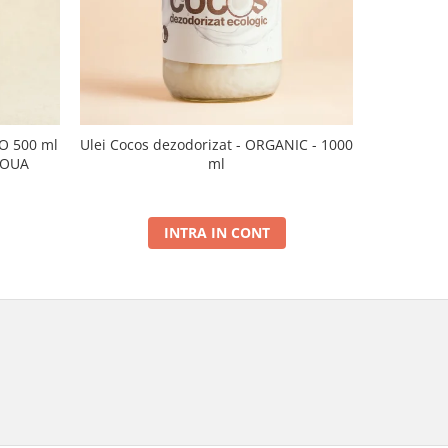
CO 500 ml
Ulei Cocos dezodorizat - ORGANIC - 1000
Ulei de sus
NOUA
ml
INTRA IN CONT