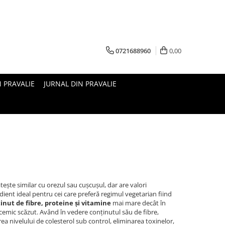
0721688960
0,00
N PRAVALIE
JURNAL DIN PRAVALIE
tește similar cu orezul sau cușcușul, dar are valori
dient ideal pentru cei care preferă regimul vegetarian fiind
inut de fibre, proteine și vitamine
mai mare decât în
licemic scăzut. Având în vedere conținutul său de fibre,
rea nivelului de colesterol sub control, eliminarea toxinelor,