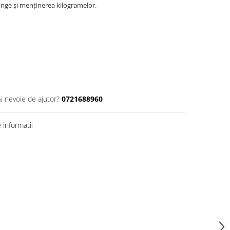
ânge și menținerea kilogramelor.
Ai nevoie de ajutor?
0721688960
informatii