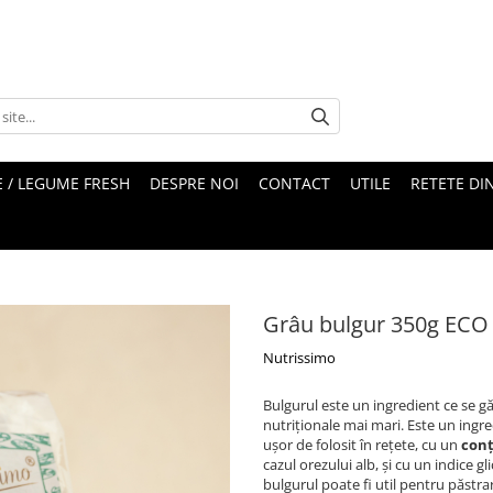
 / LEGUME FRESH
DESPRE NOI
CONTACT
UTILE
RETETE DI
Grâu bulgur 350g ECO
Nutrissimo
Bulgurul este un ingredient ce se gă
nutriționale mai mari. Este un ingre
ușor de folosit în rețete, cu un
conț
cazul orezului alb, și cu un indice g
bulgurul poate fi util pentru păstra