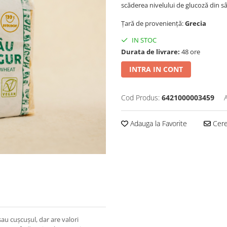
scăderea nivelului de glucoză din s
Țară de proveniență:
Grecia
IN STOC
Durata de livrare:
48 ore
INTRA IN CONT
Cod Produs:
6421000003459
Adauga la Favorite
Cere 
sau cușcușul, dar are valori