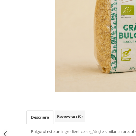
PASTE
CREME ȘI PASTE TARTINABILE
CONDIMENTE
CEAIURI GRECEȘTI
CIOCOLATĂ ȘI CACAO
HEALTHY SNACKS
SUPERALIMENTE
LACTATE
BACANIE
PRODUSE ECO / ORGANICE
PRODUSE ROMÂNEȘTI
COSMETICE
REMEDII NATURISTE
TOATE PRODUSELE
Review-uri
(0)
Descriere
Bulgurul este un ingredient ce se gătește similar cu orezul 