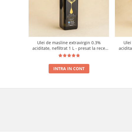
Ulei de masline extravirgin 0.3%
Ulei
aciditate, nefiltrat 1 L - presat la rece
acidit
RECOLTA NOUA
INTRA IN CONT