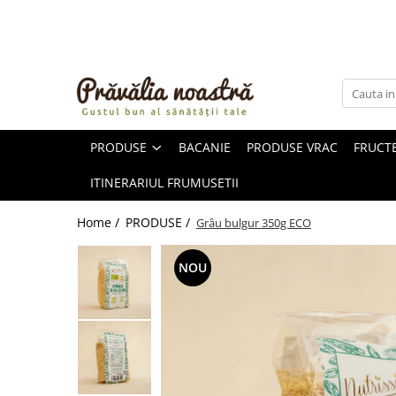
PRODUSE
NOUTĂȚI
ALIMENTE
PRODUSE
BACANIE
PRODUSE VRAC
FRUCTE
ULEIURI ȘI UNTURI
MĂSLINE
ITINERARIUL FRUMUSETII
NUCI ȘI SEMINȚE
FRUCTE DESHIDRATATE
Home /
PRODUSE /
Grâu bulgur 350g ECO
ÎNDULCITORI NATURALI / MIERE
FRUCTE LA CONSERVĂ
NOU
OȚETURI ȘI SOSURI
SOSURI
FĂINĂ FĂRĂ GLUTEN
BĂUTURI / LAPTE VEGETAL
OREZ ȘI CEREALE