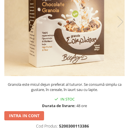
PASTE
CREME ȘI PASTE TARTINABILE
CONDIMENTE
CEAIURI GRECEȘTI
CIOCOLATĂ ȘI CACAO
HEALTHY SNACKS
SUPERALIMENTE
LACTATE
BACANIE
PRODUSE ECO / ORGANICE
PRODUSE ROMÂNEȘTI
Granola este micul dejun preferat al tuturor. Se consumă simplu ca
COSMETICE
gustare, în cereale, în iaurt sau cu lapte.
REMEDII NATURISTE
IN STOC
Durata de livrare:
48 ore
TOATE PRODUSELE
INTRA IN CONT
Cod Produs:
5200300113386