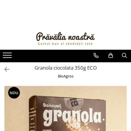
PRODUSE
NOUTĂȚI
ALIMENTE
ULEIURI ȘI UNTURI
MĂSLINE
NUCI ȘI SEMINȚE
Granola ciocolata 350g ECO
FRUCTE DESHIDRATATE
BioAgros
ÎNDULCITORI NATURALI / MIERE
FRUCTE LA CONSERVĂ
NOU
OȚETURI ȘI SOSURI
SOSURI
FĂINĂ FĂRĂ GLUTEN
BĂUTURI / LAPTE VEGETAL
OREZ ȘI CEREALE