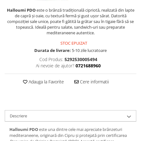
PASTE
Halloumi PDO
este o brânză tradițională cipriotă, realizată din lapte
CREME ȘI PASTE TARTINABILE
de capră și oaie, cu textură fermă și gust ușor sărat. Datorită
CONDIMENTE
compoziției sale unice, poate fi gătită la grătar sau în tigaie fără să se
CEAIURI GRECEȘTI
topească. Ideală pentru salate, sandwich-uri sau preparate
mediteraneene autentice.
CIOCOLATĂ ȘI CACAO
HEALTHY SNACKS
STOC EPUIZAT
Durata de livrare:
5-10 zile lucratoare
SUPERALIMENTE
Cod Produs:
5292530005494
LACTATE
Ai nevoie de ajutor?
0721688960
BACANIE
PRODUSE ECO / ORGANICE
Adauga la Favorite
Cere informatii
PRODUSE ROMÂNEȘTI
COSMETICE
REMEDII NATURISTE
Descriere
TOATE PRODUSELE
Halloumi PDO
este una dintre cele mai apreciate brânzeturi
mediteraneene, originară din Cipru și protejată prin certificarea