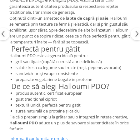
Denumire de Origine Protejată (PDO)
. Această certificare
garantează autenticitatea produsului și respectarea rețetei
tradiționale, transmise de generații.
Obținută dintr-un amestec de
lapte de capră și oaie
, Halloumi
se remarcă prin textura sa fermă și elastică, dar și prin gustul său
echilibrat, ușor sărat. Spre deosebire de alte brânzeturi, Halloumi
are un punct de topire ridicat, ceea ce o face perfectă pentru gătit
la temperaturi înalte — fără să se topească.
Perfectă pentru gătit
Halloumi PDO este alegerea ideală pentru:
grill sau tigaie (capătă o crustă aurie delicioasă)
salate fresh cu legume sau fructe (roșii, pepene, avocado)
sandwich-uri și wraps consistente
preparate vegetariene bogate în proteine
De ce să alegi Halloumi PDO?
produs autentic, certificat european
gust tradițional cipriot
textură unică, perfectă pentru gătit
sursă naturală de proteine și calciu
Fie că o prepari simplu la grătar sau o integrezi în rețete creative,
Halloumi PDO
aduce un plus de savoare și autenticitate în orice
farfurie.
Informatii conformitate produs