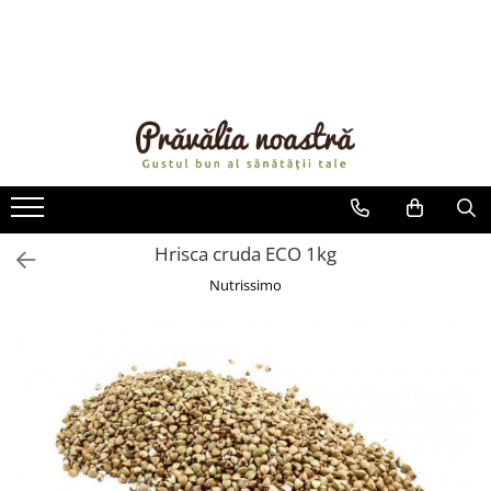
PRODUSE
NOUTĂȚI
ALIMENTE
ULEIURI ȘI UNTURI
MĂSLINE
NUCI ȘI SEMINȚE
Hrisca cruda ECO 1kg
FRUCTE DESHIDRATATE
Nutrissimo
ÎNDULCITORI NATURALI / MIERE
FRUCTE LA CONSERVĂ
OȚETURI ȘI SOSURI
SOSURI
FĂINĂ FĂRĂ GLUTEN
BĂUTURI / LAPTE VEGETAL
OREZ ȘI CEREALE