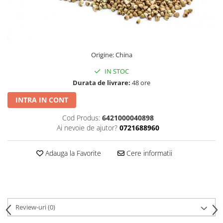
PASTE
CREME ȘI PASTE TARTINABILE
CONDIMENTE
CEAIURI GRECEȘTI
Origine: China
CIOCOLATĂ ȘI CACAO
HEALTHY SNACKS
IN STOC
SUPERALIMENTE
Durata de livrare:
48 ore
LACTATE
INTRA IN CONT
BACANIE
Cod Produs:
6421000040898
PRODUSE ECO / ORGANICE
Ai nevoie de ajutor?
0721688960
PRODUSE ROMÂNEȘTI
Adauga la Favorite
Cere informatii
COSMETICE
REMEDII NATURISTE
TOATE PRODUSELE
Review-uri
(0)