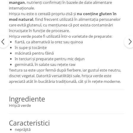
mangan
, nutrienți confirmați în bazele de date alimentare
internaționale.
Hrișca nu este o cereală propriu-zisă și
nu conține gluten în
mod natural
, fiind frecvent utilizată în alimentația persoanelor
care evită glutenul, cu mențiunea că pot exista contaminări
încrucișate în funcție de procesare.
Hrișca verde poate fi utilizată într-o varietate de preparate:
fiartă, ca alternativă la orez sau quinoa
în supe și tocănițe
măcinată pentru făină
în terciuri și preparate pentru mic dejun
germinată, în salate sau rețete raw
Textura sa este ușor fermă după fierbere, iar gustul este neutru,
discret vegetal. Datorită versatilității sale, hrișca verde este
apreciată atât în bucătăria tradițională, cât și în rețete moderne.
Ingrediente
Hrișcă verde
Caracteristici
neprăjită