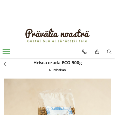
PRODUSE
NOUTĂȚI
ALIMENTE
ULEIURI ȘI UNTURI
MĂSLINE
NUCI ȘI SEMINȚE
Hrisca cruda ECO 500g
FRUCTE DESHIDRATATE
Nutrissimo
ÎNDULCITORI NATURALI / MIERE
FRUCTE LA CONSERVĂ
OȚETURI ȘI SOSURI
SOSURI
FĂINĂ FĂRĂ GLUTEN
BĂUTURI / LAPTE VEGETAL
OREZ ȘI CEREALE