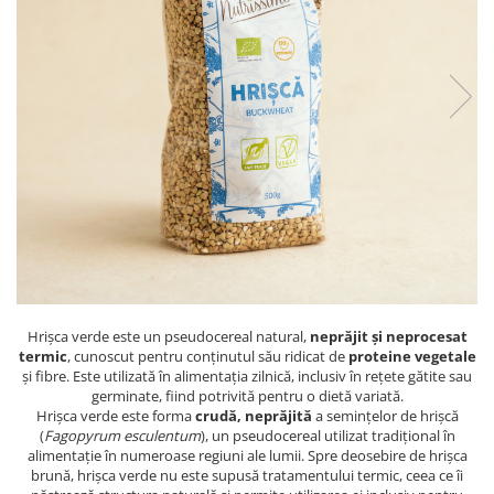
PASTE
CREME ȘI PASTE TARTINABILE
CONDIMENTE
CEAIURI GRECEȘTI
CIOCOLATĂ ȘI CACAO
HEALTHY SNACKS
SUPERALIMENTE
LACTATE
BACANIE
PRODUSE ECO / ORGANICE
PRODUSE ROMÂNEȘTI
Hrișca verde este un pseudocereal natural,
neprăjit și neprocesat
COSMETICE
termic
, cunoscut pentru conținutul său ridicat de
proteine vegetale
REMEDII NATURISTE
și fibre. Este utilizată în alimentația zilnică, inclusiv în rețete gătite sau
germinate, fiind potrivită pentru o dietă variată.
TOATE PRODUSELE
Hrișca verde este forma
crudă, neprăjită
a semințelor de hrișcă
(
Fagopyrum esculentum
), un pseudocereal utilizat tradițional în
alimentație în numeroase regiuni ale lumii. Spre deosebire de hrișca
brună, hrișca verde nu este supusă tratamentului termic, ceea ce îi