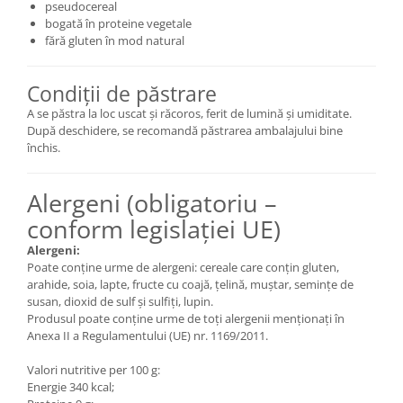
pseudocereal
bogată în proteine vegetale
fără gluten în mod natural
Condiții de păstrare
A se păstra la loc uscat și răcoros, ferit de lumină și umiditate.
După deschidere, se recomandă păstrarea ambalajului bine
închis.
Alergeni (obligatoriu –
conform legislației UE)
Alergeni:
Poate conține urme de alergeni: cereale care conțin gluten,
arahide, soia, lapte, fructe cu coajă, țelină, muștar, semințe de
susan, dioxid de sulf și sulfiți, lupin.
Produsul poate conține urme de toți alergenii menționați în
Anexa II a Regulamentului (UE) nr. 1169/2011.
Valori nutritive per 100 g:
Energie 340 kcal;