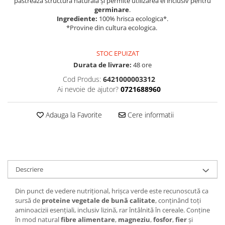
păstrează structura naturală și permite utilizarea ei inclusiv pentru
germinare
.
Ingrediente:
100% hrisca ecologica*.
*Provine din cultura ecologica.
STOC EPUIZAT
Durata de livrare:
48 ore
Cod Produs:
6421000003312
Ai nevoie de ajutor?
0721688960
Adauga la Favorite
Cere informatii
Descriere
Din punct de vedere nutrițional, hrișca verde este recunoscută ca
sursă de
proteine vegetale de bună calitate
, conținând toți
aminoacizii esențiali, inclusiv lizină, rar întâlnită în cereale. Conține
în mod natural
fibre alimentare
,
magneziu
,
fosfor
,
fier
și