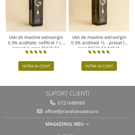
Ulei de masline extravirgin
Ulei de masline extravirgin
0.3% aciditate, nefiltrat 1 L -
0.3% aciditate 1L - presat la
presat la rece RECOLTA
rece RECOLTA NOUA
NOUA
INTRA IN CONT
INTRA IN CONT
SUPORT CLIENTI
0721688960
office@pravalianoastra.ro
MAGAZINUL MEU