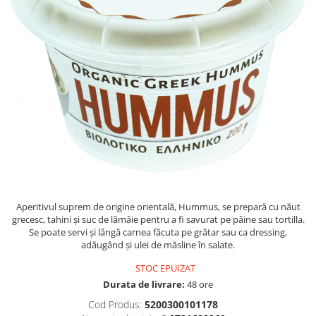
PASTE
CREME ȘI PASTE TARTINABILE
CONDIMENTE
CEAIURI GRECEȘTI
CIOCOLATĂ ȘI CACAO
HEALTHY SNACKS
SUPERALIMENTE
LACTATE
BACANIE
PRODUSE ECO / ORGANICE
PRODUSE ROMÂNEȘTI
Aperitivul suprem de origine orientală, Hummus, se prepară cu năut
COSMETICE
grecesc, tahini și suc de lămâie pentru a fi savurat pe pâine sau tortilla.
Se poate servi și lângă carnea făcuta pe grătar sau ca dressing,
REMEDII NATURISTE
adăugând și ulei de măsline în salate.
TOATE PRODUSELE
STOC EPUIZAT
Durata de livrare:
48 ore
Cod Produs:
5200300101178