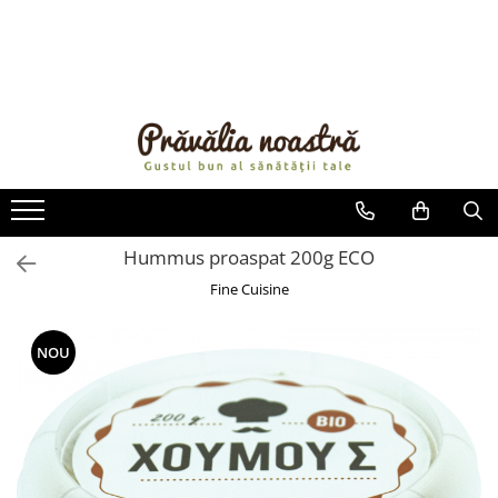
PRODUSE
NOUTĂȚI
ALIMENTE
ULEIURI ȘI UNTURI
MĂSLINE
NUCI ȘI SEMINȚE
Hummus proaspat 200g ECO
FRUCTE DESHIDRATATE
Fine Cuisine
ÎNDULCITORI NATURALI / MIERE
FRUCTE LA CONSERVĂ
NOU
OȚETURI ȘI SOSURI
SOSURI
FĂINĂ FĂRĂ GLUTEN
BĂUTURI / LAPTE VEGETAL
OREZ ȘI CEREALE