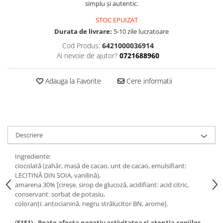
simplu și autentic.
STOC EPUIZAT
Durata de livrare:
5-10 zile lucratoare
Cod Produs:
6421000036914
Ai nevoie de ajutor?
0721688960
Adauga la Favorite
Cere informatii
Descriere
Ingrediente:
ciocolată (zahăr, masă de cacao, unt de cacao, emulsifiant:
LECITINĂ DIN SOIA, vanilină),
amarena 30% [cireșe, sirop de glucoză, acidifiant: acid citric,
conservant: sorbat de potasiu,
coloranți: antocianină, negru strălucitor BN, arome].
(E151) - Poate afecta negativ activitatea și atenția copiilor.