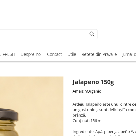
E FRESH
Despre noi
Contact
Utile
Retete din Pravalie
Jurnal 
Jalapeno 150g
AmaizinOrganic
Ardeiul Jalapeño este unul dintre
ce
un gust unic și sunt delicioși în com
brânză.
Conținut: 156 ml
Ingrediente: Apă, piper Jalapeño *, 