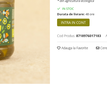
* din agricultura ecologică
IN STOC
Durata de livrare:
48 ore
INTRA IN CONT
Cod Produs:
8718976017183
Adauga la Favorite
Cere 