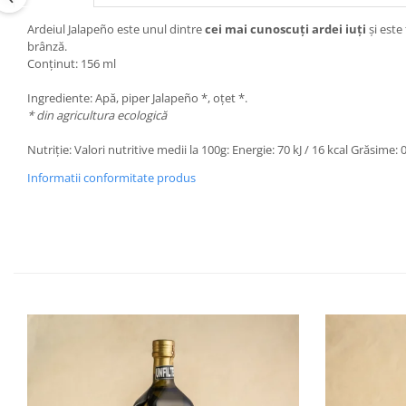
Ardeiul Jalapeño este unul dintre
cei mai cunoscuți ardei iuți
și este
brânză.
Conținut: 156 ml
Ingrediente: Apă, piper Jalapeño *, oțet *.
* din agricultura ecologică
Nutriție: Valori nutritive medii la 100g: Energie: 70 kJ / 16 kcal Grăsime:
Informatii conformitate produs