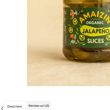
PASTE
CREME ȘI PASTE TARTINABILE
CONDIMENTE
CEAIURI GRECEȘTI
CIOCOLATĂ ȘI CACAO
HEALTHY SNACKS
SUPERALIMENTE
LACTATE
BACANIE
PRODUSE ECO / ORGANICE
PRODUSE ROMÂNEȘTI
COSMETICE
REMEDII NATURISTE
TOATE PRODUSELE
Review-uri
(0)
Descriere