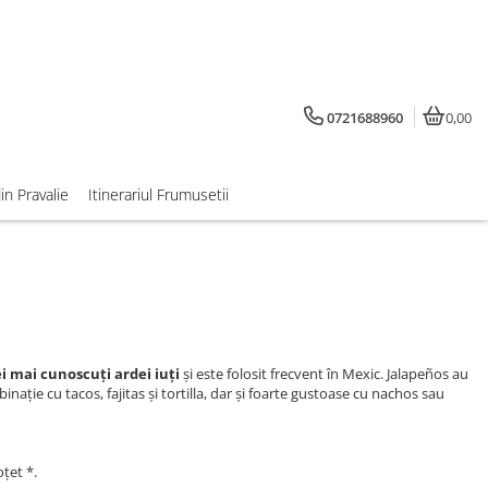
0721688960
0,00
din Pravalie
Itinerariul Frumusetii
i mai cunoscuți ardei iuți
și este folosit frecvent în Mexic. Jalapeños au
binație cu tacos, fajitas și tortilla, dar și foarte gustoase cu nachos sau
oțet *.