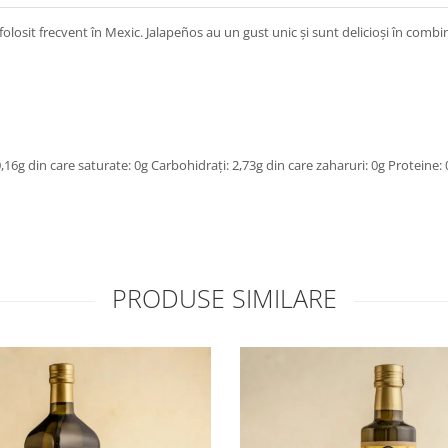
 folosit frecvent în Mexic. Jalapeños au un gust unic și sunt delicioși în combin
 0,16g din care saturate: 0g Carbohidrați: 2,73g din care zaharuri: 0g Proteine: 
PRODUSE SIMILARE