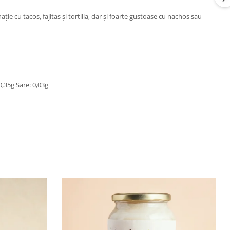
ație cu tacos, fajitas și tortilla, dar și foarte gustoase cu nachos sau
0,35g Sare: 0,03g