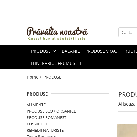
PRODUSE
NOUTĂȚI
ALIMENTE
PRODUSE
BACANIE
PRODUSE VRAC
FRUCTE
ULEIURI ȘI UNTURI
MĂSLINE
ITINERARIUL FRUMUSETII
NUCI ȘI SEMINȚE
FRUCTE DESHIDRATATE
Home /
PRODUSE
ÎNDULCITORI NATURALI / MIERE
FRUCTE LA CONSERVĂ
PROD
PRODUSE
OȚETURI ȘI SOSURI
Afiseaza:
ALIMENTE
SOSURI
PRODUSE ECO / ORGANICE
FĂINĂ FĂRĂ GLUTEN
PRODUSE ROMANESTI
BĂUTURI / LAPTE VEGETAL
COSMETICE
REMEDII NATURISTE
OREZ ȘI CEREALE
Toate Produsele