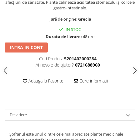
afecțiuni de sănătate. Planta calmează aciditatea stomacului și colicele
gastro-intestinale.
Țară de origine:
Grecia
IN STOC
Durata de livrare:
48 ore
INTRA IN CONT
Cod Produs:
5201402000284
Ai nevoie de ajutor?
0721688960
Adauga la Favorite
Cere informatii
Descriere
Șofranul este unul dintre cele mai apreciate plante medicinale
datorită proprietăților aromatice și nutriționale.