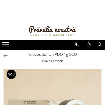
PRODUSE
NOUTĂȚI
ALIMENTE
ULEIURI ȘI UNTURI
MĂSLINE
NUCI ȘI SEMINȚE
Krocos Sofran PDO 1g ECO
FRUCTE DESHIDRATATE
Krokos Kozanis
ÎNDULCITORI NATURALI / MIERE
FRUCTE LA CONSERVĂ
NOU
OȚETURI ȘI SOSURI
SOSURI
FĂINĂ FĂRĂ GLUTEN
BĂUTURI / LAPTE VEGETAL
OREZ ȘI CEREALE