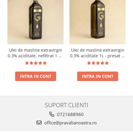
Ulei de masline extravirgin
Ulei de masline extravirgin
0.3% aciditate, nefiltrat 1 L -
0.3% aciditate 1L - presat la
presat la rece RECOLTA
rece RECOLTA NOUA
NOUA
INTRA IN CONT
INTRA IN CONT
SUPORT CLIENTI
0721688960
office@pravalianoastra.ro