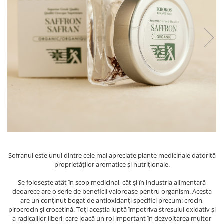
PASTE
CREME ȘI PASTE TARTINABILE
CONDIMENTE
CEAIURI GRECEȘTI
CIOCOLATĂ ȘI CACAO
HEALTHY SNACKS
SUPERALIMENTE
LACTATE
BACANIE
PRODUSE ECO / ORGANICE
PRODUSE ROMÂNEȘTI
COSMETICE
Șofranul este unul dintre cele mai apreciate plante medicinale datorită
proprietăților aromatice și nutriționale.
REMEDII NATURISTE
Se folosește atât în scop medicinal, cât și în industria alimentară
TOATE PRODUSELE
deoarece are o serie de beneficii valoroase pentru organism. Acesta
are un conținut bogat de antioxidanți specifici precum: crocin,
pirocrocin și crocetină. Toți aceștia luptă împotriva stresului oxidativ și
a radicalilor liberi, care joacă un rol important în dezvoltarea multor