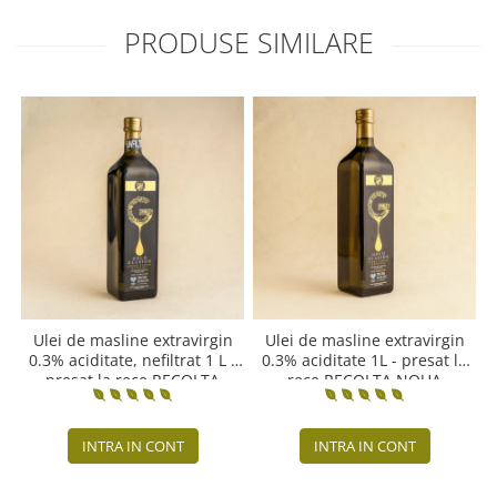
PRODUSE SIMILARE
Ulei de masline extravirgin
Ulei de masline extravirgin
0.3% aciditate, nefiltrat 1 L -
0.3% aciditate 1L - presat la
presat la rece RECOLTA
rece RECOLTA NOUA
NOUA
INTRA IN CONT
INTRA IN CONT