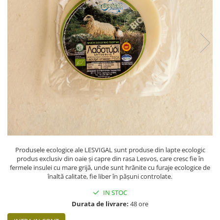
PASTE
CREME ȘI PASTE TARTINABILE
CONDIMENTE
CEAIURI GRECEȘTI
CIOCOLATĂ ȘI CACAO
HEALTHY SNACKS
SUPERALIMENTE
LACTATE
BACANIE
PRODUSE ECO / ORGANICE
PRODUSE ROMÂNEȘTI
Produsele ecologice ale LESVIGAL sunt produse din lapte ecologic
COSMETICE
produs exclusiv din oaie și capre din rasa Lesvos, care cresc fie în
REMEDII NATURISTE
fermele insulei cu mare grijă, unde sunt hrănite cu furaje ecologice de
înaltă calitate, fie liber în pășuni controlate.
TOATE PRODUSELE
IN STOC
Durata de livrare:
48 ore