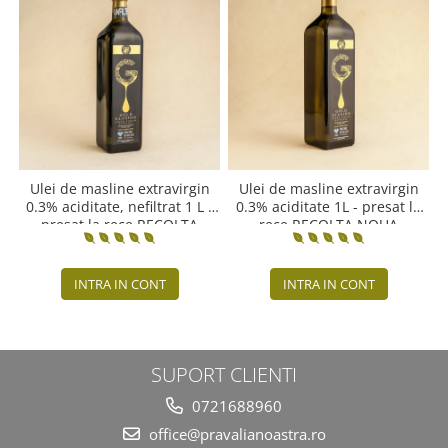
Ulei de masline extravirgin
Ulei de masline extravirgin
0.3% aciditate, nefiltrat 1 L -
0.3% aciditate 1L - presat la
presat la rece RECOLTA
rece RECOLTA NOUA
NOUA
INTRA IN CONT
INTRA IN CONT
SUPORT CLIENTI
0721688960
office@pravalianoastra.ro