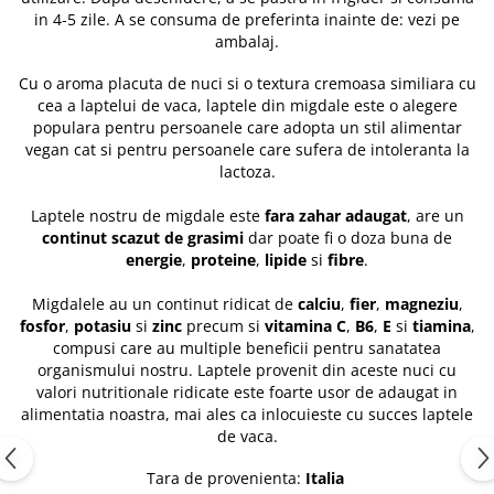
in 4-5 zile. A se consuma de preferinta inainte de: vezi pe
ambalaj.
Cu o aroma placuta de nuci si o textura cremoasa similiara cu
cea a laptelui de vaca, laptele din migdale este o alegere
populara pentru persoanele care adopta un stil alimentar
vegan cat si pentru persoanele care sufera de intoleranta la
lactoza.
Laptele nostru de migdale este
fara zahar adaugat
, are un
continut scazut de grasimi
dar poate fi o doza buna de
energie
,
proteine
,
lipide
si
fibre
.
Migdalele au un continut ridicat de
calciu
,
fier
,
magneziu
,
fosfor
,
potasiu
si
zinc
precum si
vitamina C
,
B6
,
E
si
tiamina
,
compusi care au multiple beneficii pentru sanatatea
organismului nostru. Laptele provenit din aceste nuci cu
valori nutritionale ridicate este foarte usor de adaugat in
alimentatia noastra, mai ales ca inlocuieste cu succes laptele
de vaca.
Tara de provenienta:
Italia