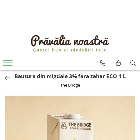
PRODUSE
NOUTĂȚI
ALIMENTE
ULEIURI ȘI UNTURI
MĂSLINE
NUCI ȘI SEMINȚE
Bautura din migdale 3% fara zahar ECO 1 L
FRUCTE DESHIDRATATE
The Bridge
ÎNDULCITORI NATURALI / MIERE
FRUCTE LA CONSERVĂ
OȚETURI ȘI SOSURI
SOSURI
FĂINĂ FĂRĂ GLUTEN
BĂUTURI / LAPTE VEGETAL
OREZ ȘI CEREALE