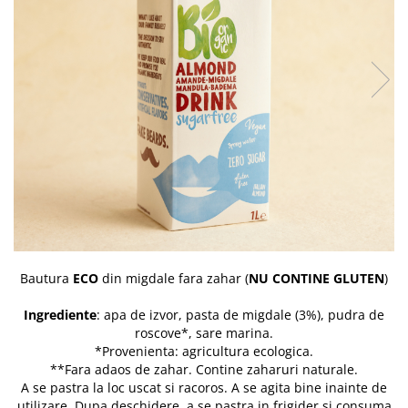
PASTE
CREME ȘI PASTE TARTINABILE
CONDIMENTE
CEAIURI GRECEȘTI
CIOCOLATĂ ȘI CACAO
HEALTHY SNACKS
SUPERALIMENTE
LACTATE
BACANIE
PRODUSE ECO / ORGANICE
PRODUSE ROMÂNEȘTI
Bautura
ECO
din migdale fara zahar (
NU CONTINE GLUTEN
)
COSMETICE
REMEDII NATURISTE
Ingrediente
: apa de izvor, pasta de migdale (3%), pudra de
roscove*, sare marina.
TOATE PRODUSELE
*Provenienta: agricultura ecologica.
**Fara adaos de zahar. Contine zaharuri naturale.
A se pastra la loc uscat si racoros. A se agita bine inainte de
utilizare. Dupa deschidere, a se pastra in frigider si consuma