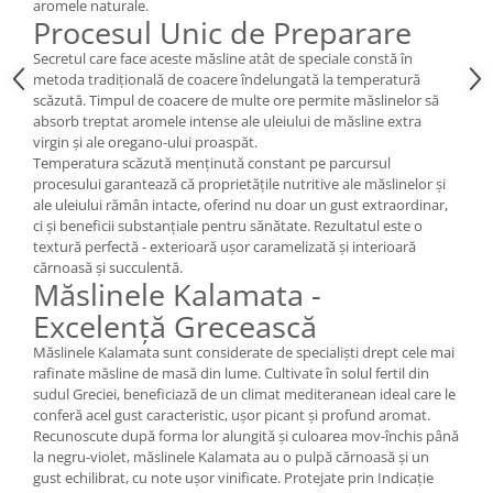
aromele naturale.
Procesul Unic de Preparare
Secretul care face aceste măsline atât de speciale constă în
metoda tradițională de coacere îndelungată la temperatură
scăzută. Timpul de coacere de multe ore permite măslinelor să
absorb treptat aromele intense ale uleiului de măsline extra
virgin și ale oregano-ului proaspăt.
Temperatura scăzută menținută constant pe parcursul
procesului garantează că proprietățile nutritive ale măslinelor și
ale uleiului rămân intacte, oferind nu doar un gust extraordinar,
ci și beneficii substanțiale pentru sănătate. Rezultatul este o
textură perfectă - exterioară ușor caramelizată și interioară
cărnoasă și succulentă.
Măslinele Kalamata -
Excelență Grecească
Măslinele Kalamata sunt considerate de specialiști drept cele mai
rafinate măsline de masă din lume. Cultivate în solul fertil din
sudul Greciei, beneficiază de un climat mediteranean ideal care le
conferă acel gust caracteristic, ușor picant și profund aromat.
Recunoscute după forma lor alungită și culoarea mov-închis până
la negru-violet, măslinele Kalamata au o pulpă cărnoasă și un
gust echilibrat, cu note ușor vinificate. Protejate prin Indicație