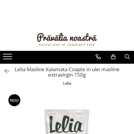
PRODUSE
NOUTĂȚI
ALIMENTE
ULEIURI ȘI UNTURI
MĂSLINE
NUCI ȘI SEMINȚE
Lelia Masline Kalamata Coapte in ulei masline
extravirgin 150g
FRUCTE DESHIDRATATE
ÎNDULCITORI NATURALI / MIERE
Lelia
FRUCTE LA CONSERVĂ
OȚETURI ȘI SOSURI
NOU
SOSURI
FĂINĂ FĂRĂ GLUTEN
BĂUTURI / LAPTE VEGETAL
OREZ ȘI CEREALE