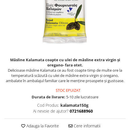
PASTE
CREME ȘI PASTE TARTINABILE
CONDIMENTE
CEAIURI GRECEȘTI
CIOCOLATĂ ȘI CACAO
HEALTHY SNACKS
SUPERALIMENTE
LACTATE
Măsline Kalamata coapte cu ulei de măsline extra virgin și
BACANIE
oregano- fara otet.
Delicioase măsline Kalamata ce au fost coapte timp de multe ore la
PRODUSE ECO / ORGANICE
temperatură scăzută cu ulei de măsline extra virgin și oregano,
PRODUSE ROMÂNEȘTI
ambalate în ambalajul familiar care le menține proaspete și gustoase.
COSMETICE
STOC EPUIZAT
Durata de livrare:
5-10 zile lucratoare
REMEDII NATURISTE
Cod Produs:
kalamata150g
TOATE PRODUSELE
Ai nevoie de ajutor?
0721688960
Adauga la Favorite
Cere informatii