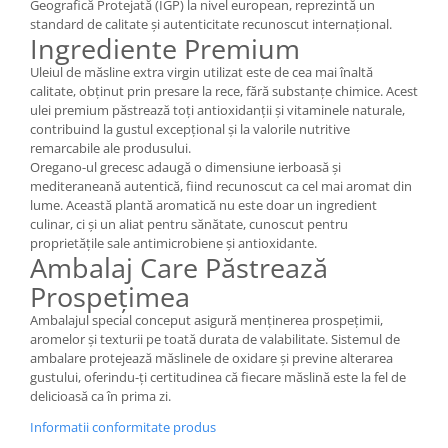
Geografică Protejată (IGP) la nivel european, reprezintă un
standard de calitate și autenticitate recunoscut internațional.
Ingrediente Premium
Uleiul de măsline extra virgin utilizat este de cea mai înaltă
calitate, obținut prin presare la rece, fără substanțe chimice. Acest
ulei premium păstrează toți antioxidanții și vitaminele naturale,
contribuind la gustul excepțional și la valorile nutritive
remarcabile ale produsului.
Oregano-ul grecesc adaugă o dimensiune ierboasă și
mediteraneană autentică, fiind recunoscut ca cel mai aromat din
lume. Această plantă aromatică nu este doar un ingredient
culinar, ci și un aliat pentru sănătate, cunoscut pentru
proprietățile sale antimicrobiene și antioxidante.
Ambalaj Care Păstrează
Prospețimea
Ambalajul special conceput asigură menținerea prospețimii,
aromelor și texturii pe toată durata de valabilitate. Sistemul de
ambalare protejează măslinele de oxidare și previne alterarea
gustului, oferindu-ți certitudinea că fiecare măslină este la fel de
delicioasă ca în prima zi.
Informatii conformitate produs