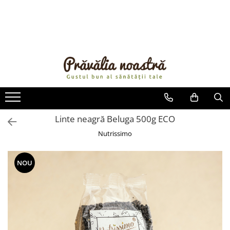
PRODUSE
NOUTĂȚI
ALIMENTE
ULEIURI ȘI UNTURI
MĂSLINE
NUCI ȘI SEMINȚE
Linte neagră Beluga 500g ECO
FRUCTE DESHIDRATATE
Nutrissimo
ÎNDULCITORI NATURALI / MIERE
FRUCTE LA CONSERVĂ
NOU
OȚETURI ȘI SOSURI
SOSURI
FĂINĂ FĂRĂ GLUTEN
BĂUTURI / LAPTE VEGETAL
OREZ ȘI CEREALE