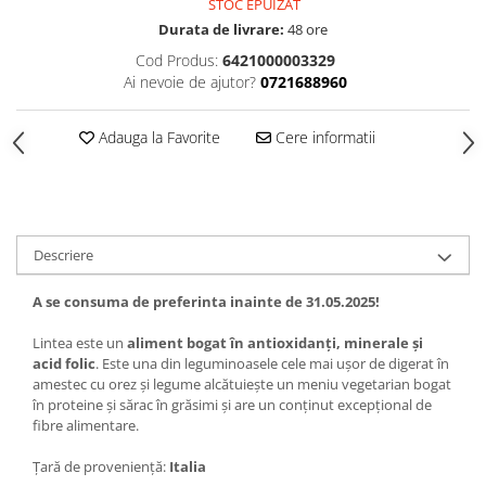
STOC EPUIZAT
Durata de livrare:
48 ore
Cod Produs:
6421000003329
Ai nevoie de ajutor?
0721688960
Adauga la Favorite
Cere informatii
Descriere
A se consuma de preferinta inainte de 31.05.2025!
Lintea este un
aliment bogat în antioxidanți, minerale și
acid folic
. Este una din leguminoasele cele mai ușor de digerat în
amestec cu orez și legume alcătuiește un meniu vegetarian bogat
în proteine și sărac în grăsimi și are un conținut excepțional de
fibre alimentare.
Țară de proveniență:
Italia