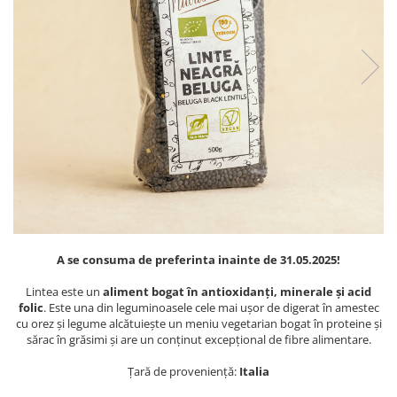
PASTE
CREME ȘI PASTE TARTINABILE
CONDIMENTE
CEAIURI GRECEȘTI
CIOCOLATĂ ȘI CACAO
HEALTHY SNACKS
SUPERALIMENTE
LACTATE
BACANIE
PRODUSE ECO / ORGANICE
PRODUSE ROMÂNEȘTI
A se consuma de preferinta inainte de 31.05.2025!
COSMETICE
Lintea este un
aliment bogat în antioxidanți, minerale și acid
REMEDII NATURISTE
folic
. Este una din leguminoasele cele mai ușor de digerat în amestec
cu orez și legume alcătuiește un meniu vegetarian bogat în proteine și
TOATE PRODUSELE
sărac în grăsimi și are un conținut excepțional de fibre alimentare.
Țară de proveniență:
Italia