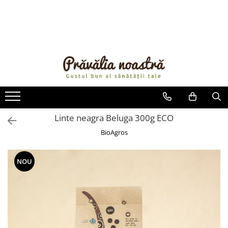
PRODUSE
NOUTĂȚI
ALIMENTE
ULEIURI ȘI UNTURI
MĂSLINE
NUCI ȘI SEMINȚE
Linte neagra Beluga 300g ECO
FRUCTE DESHIDRATATE
BioAgros
ÎNDULCITORI NATURALI / MIERE
FRUCTE LA CONSERVĂ
NOU
OȚETURI ȘI SOSURI
SOSURI
FĂINĂ FĂRĂ GLUTEN
BĂUTURI / LAPTE VEGETAL
OREZ ȘI CEREALE