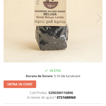
PASTE
CREME ȘI PASTE TARTINABILE
CONDIMENTE
CEAIURI GRECEȘTI
CIOCOLATĂ ȘI CACAO
HEALTHY SNACKS
SUPERALIMENTE
LACTATE
BACANIE
PRODUSE ECO / ORGANICE
PRODUSE ROMÂNEȘTI
IN STOC
COSMETICE
Durata de livrare:
5-10 zile lucratoare
REMEDII NATURISTE
INTRA IN CONT
TOATE PRODUSELE
Cod Produs:
5200300116806
Ai nevoie de ajutor?
0721688960