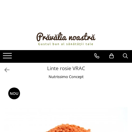
PRODUSE
NOUTĂȚI
ALIMENTE
ULEIURI ȘI UNTURI
MĂSLINE
NUCI ȘI SEMINȚE
Linte rosie VRAC
FRUCTE DESHIDRATATE
Nutrissimo Concept
ÎNDULCITORI NATURALI / MIERE
FRUCTE LA CONSERVĂ
NOU
OȚETURI ȘI SOSURI
SOSURI
FĂINĂ FĂRĂ GLUTEN
BĂUTURI / LAPTE VEGETAL
OREZ ȘI CEREALE