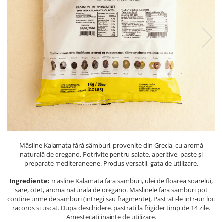
PASTE
CREME ȘI PASTE TARTINABILE
CONDIMENTE
CEAIURI GRECEȘTI
CIOCOLATĂ ȘI CACAO
HEALTHY SNACKS
SUPERALIMENTE
LACTATE
BACANIE
PRODUSE ECO / ORGANICE
PRODUSE ROMÂNEȘTI
Măsline Kalamata fără sâmburi, provenite din Grecia, cu aromă
COSMETICE
naturală de oregano. Potrivite pentru salate, aperitive, paste și
preparate mediteraneene. Produs versatil, gata de utilizare.
REMEDII NATURISTE
Ingrediente:
masline Kalamata fara samburi, ulei de floarea soarelui,
TOATE PRODUSELE
sare, otet, aroma naturala de oregano. Maslinele fara samburi pot
contine urme de samburi (intregi sau fragmente), Pastrati-le intr-un loc
racoros si uscat. Dupa deschidere, pastrati la frigider timp de 14 zile.
Amestecati inainte de utilizare.