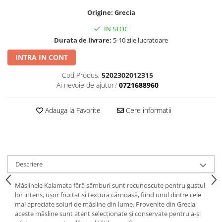
Origine:
Grecia
IN STOC
Durata de livrare:
5-10 zile lucratoare
INTRA IN CONT
Cod Produs:
5202302012315
Ai nevoie de ajutor?
0721688960
Adauga la Favorite
Cere informatii
Descriere
Măslinele Kalamata fără sâmburi sunt recunoscute pentru gustul
lor intens, ușor fructat și textura cărnoasă, fiind unul dintre cele
mai apreciate soiuri de măsline din lume. Provenite din Grecia,
aceste măsline sunt atent selecționate și conservate pentru a-și