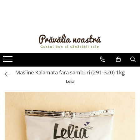
PRODUSE
NOUTĂȚI
ALIMENTE
ULEIURI ȘI UNTURI
MĂSLINE
NUCI ȘI SEMINȚE
Masline Kalamata fara samburi (291-320) 1kg
FRUCTE DESHIDRATATE
Lelia
ÎNDULCITORI NATURALI / MIERE
FRUCTE LA CONSERVĂ
OȚETURI ȘI SOSURI
SOSURI
FĂINĂ FĂRĂ GLUTEN
BĂUTURI / LAPTE VEGETAL
OREZ ȘI CEREALE