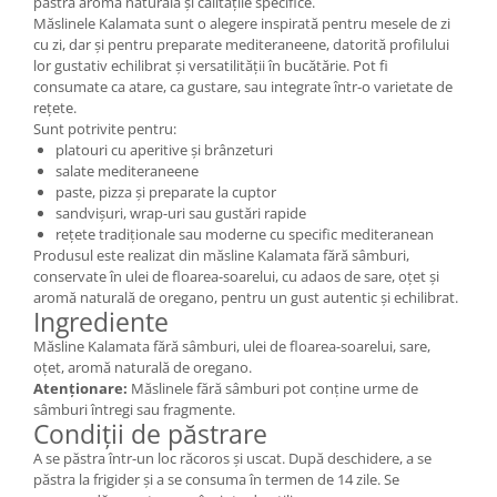
păstra aroma naturală și calitățile specifice.
Măslinele Kalamata sunt o alegere inspirată pentru mesele de zi
cu zi, dar și pentru preparate mediteraneene, datorită profilului
lor gustativ echilibrat și versatilității în bucătărie. Pot fi
consumate ca atare, ca gustare, sau integrate într-o varietate de
rețete.
Sunt potrivite pentru:
platouri cu aperitive și brânzeturi
salate mediteraneene
paste, pizza și preparate la cuptor
sandvișuri, wrap-uri sau gustări rapide
rețete tradiționale sau moderne cu specific mediteranean
Produsul este realizat din măsline Kalamata fără sâmburi,
conservate în ulei de floarea-soarelui, cu adaos de sare, oțet și
aromă naturală de oregano, pentru un gust autentic și echilibrat.
Ingrediente
Măsline Kalamata fără sâmburi, ulei de floarea-soarelui, sare,
oțet, aromă naturală de oregano.
Atenționare:
Măslinele fără sâmburi pot conține urme de
sâmburi întregi sau fragmente.
Condiții de păstrare
A se păstra într-un loc răcoros și uscat. După deschidere, a se
păstra la frigider și a se consuma în termen de 14 zile. Se