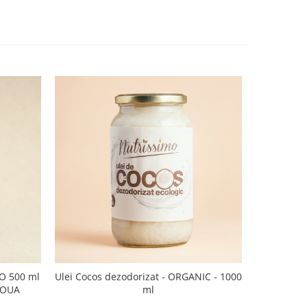
CO 500 ml
Ulei Cocos dezodorizat - ORGANIC - 1000
Ulei de sus
NOUA
ml