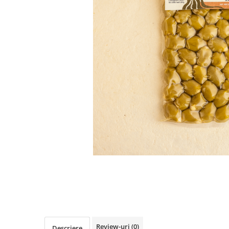
PASTE
CREME ȘI PASTE TARTINABILE
CONDIMENTE
CEAIURI GRECEȘTI
CIOCOLATĂ ȘI CACAO
HEALTHY SNACKS
SUPERALIMENTE
LACTATE
BACANIE
PRODUSE ECO / ORGANICE
PRODUSE ROMÂNEȘTI
COSMETICE
REMEDII NATURISTE
TOATE PRODUSELE
Review-uri
(0)
Descriere