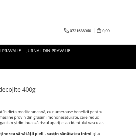
0721688960
0,00
N PRAVALIE
JURNAL DIN PRAVALIE
decojite 400g
t în dieta mediteraneană, cu numeroase beneficii pentru
n măsline provin din grăsimi mononesaturate, care reduc
rganism și diminuează riscul apariției accidentului vascular.
inerea sănătății pielii, susțin sănătatea inimii și a