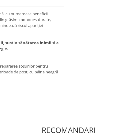
nă, cu numeroase beneficii
 din grăsimi mononesaturate,
minuează riscul apariției
i, susțin sănătatea inimii și a
rgie.
epararea sosurilor pentru
 perioade de post, cu pâine neagră
RECOMANDARI