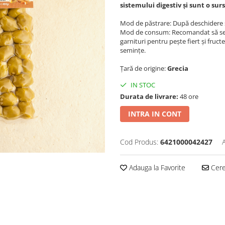
sistemului digestiv și sunt o sur
Mod de păstrare: După deschidere s
Mod de consum: Recomandat să se c
garnituri pentru pește fiert și fruc
semințe.
Țară de origine:
Grecia
IN STOC
Durata de livrare:
48 ore
INTRA IN CONT
Cod Produs:
6421000042427
Adauga la Favorite
Cere 