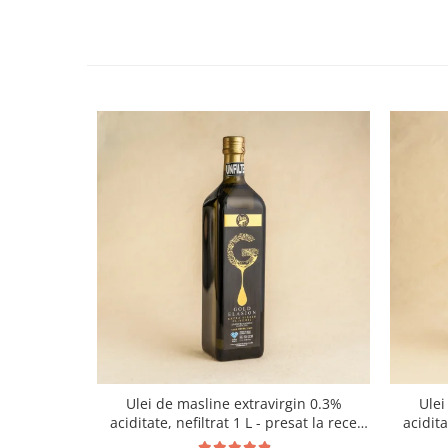
Ulei de masline extravirgin 0.3%
Ulei
aciditate, nefiltrat 1 L - presat la rece
acidit
RECOLTA NOUA