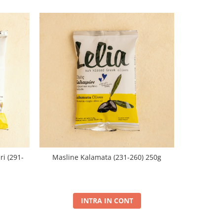
i (291-
Masline Kalamata (231-260) 250g
Masline 
INTRA IN CONT