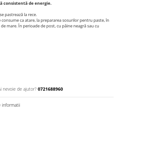
să consistentă de energie.
e pastrează la rece.
onsume ca atare, la prepararea sosurilor pentru paste, în
te de mare. În perioade de post, cu pâine neagră sau cu
Ai nevoie de ajutor?
0721688960
informatii