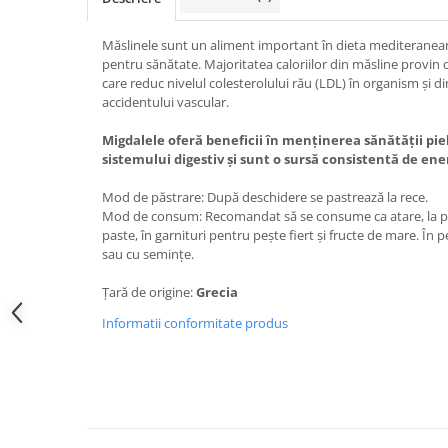
Măslinele sunt un aliment important în dieta mediteranea
pentru sănătate. Majoritatea caloriilor din măsline provin
care reduc nivelul colesterolului rău (LDL) în organism și di
accidentului vascular.
Migdalele oferă beneficii în menținerea sănătății pieli
sistemului digestiv și sunt o sursă consistentă de ene
Mod de păstrare: După deschidere se pastrează la rece.
Mod de consum: Recomandat să se consume ca atare, la pr
paste, în garnituri pentru pește fiert și fructe de mare. În
sau cu semințe.
Țară de origine:
Grecia
Informatii conformitate produs