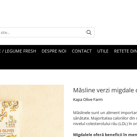
 / LEGUME FRESH
DESPRE NOI
CONTACT
UTILE
RETETE DI
Măsline verzi migdale 
Kapa Olive Farm
Măslinele sunt un aliment importan
sănătate. Majoritatea caloriilor di
nivelul colesterolului rău (LDL) în o
Migdalele oferă beneficii în menț