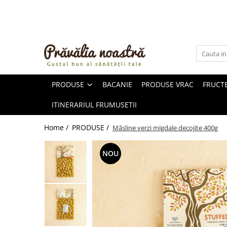
PRODUSE
NOUTĂȚI
ALIMENTE
PRODUSE
BACANIE
PRODUSE VRAC
FRUCTE
ULEIURI ȘI UNTURI
MĂSLINE
ITINERARIUL FRUMUSETII
NUCI ȘI SEMINȚE
FRUCTE DESHIDRATATE
Home /
PRODUSE /
Măsline verzi migdale decojite 400g
ÎNDULCITORI NATURALI / MIERE
FRUCTE LA CONSERVĂ
NOU
OȚETURI ȘI SOSURI
SOSURI
FĂINĂ FĂRĂ GLUTEN
BĂUTURI / LAPTE VEGETAL
OREZ ȘI CEREALE