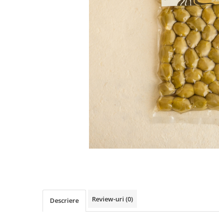
PASTE
CREME ȘI PASTE TARTINABILE
CONDIMENTE
CEAIURI GRECEȘTI
CIOCOLATĂ ȘI CACAO
HEALTHY SNACKS
SUPERALIMENTE
LACTATE
BACANIE
PRODUSE ECO / ORGANICE
PRODUSE ROMÂNEȘTI
COSMETICE
REMEDII NATURISTE
TOATE PRODUSELE
Review-uri
(0)
Descriere