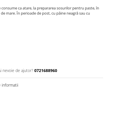
onsume ca atare, la prepararea sosurilor pentru paste, în
te de mare. În perioade de post, cu pâine neagră sau cu
Ai nevoie de ajutor?
0721688960
informatii