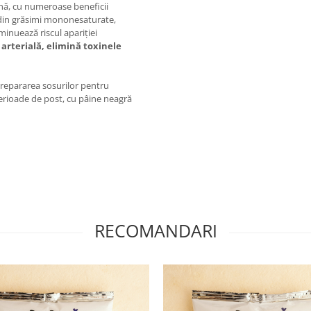
nă, cu numeroase beneficii
 din grăsimi mononesaturate,
minuează riscul apariției
arterială, elimină toxinele
epararea sosurilor pentru
 perioade de post, cu pâine neagră
RECOMANDARI