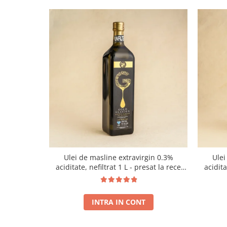
Ulei de masline extravirgin 0.3%
Ulei
aciditate, nefiltrat 1 L - presat la rece
acidit
RECOLTA NOUA
INTRA IN CONT