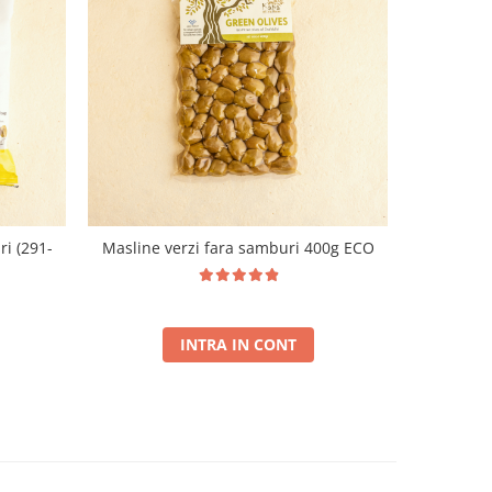
i (291-
Masline verzi fara samburi 400g ECO
Maslin
INTRA IN CONT