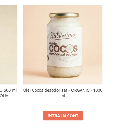
CO 500 ml
Ulei Cocos dezodorizat - ORGANIC - 1000
Ulei de sus
NOUA
ml
INTRA IN CONT