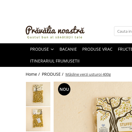
PRODUSE
NOUTĂȚI
ALIMENTE
PRODUSE
BACANIE
PRODUSE VRAC
FRUCTE
ULEIURI ȘI UNTURI
MĂSLINE
ITINERARIUL FRUMUSETII
NUCI ȘI SEMINȚE
FRUCTE DESHIDRATATE
Home /
PRODUSE /
Măsline verzi usturoi 400g
ÎNDULCITORI NATURALI / MIERE
FRUCTE LA CONSERVĂ
NOU
OȚETURI ȘI SOSURI
SOSURI
FĂINĂ FĂRĂ GLUTEN
BĂUTURI / LAPTE VEGETAL
OREZ ȘI CEREALE