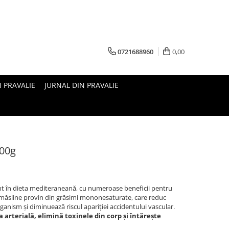
0721688960
0,00
N PRAVALIE
JURNAL DIN PRAVALIE
400g
t în dieta mediteraneană, cu numeroase beneficii pentru
n măsline provin din grăsimi mononesaturate, care reduc
rganism și diminuează riscul apariției accidentului vascular.
 arterială, elimină toxinele din corp și întărește