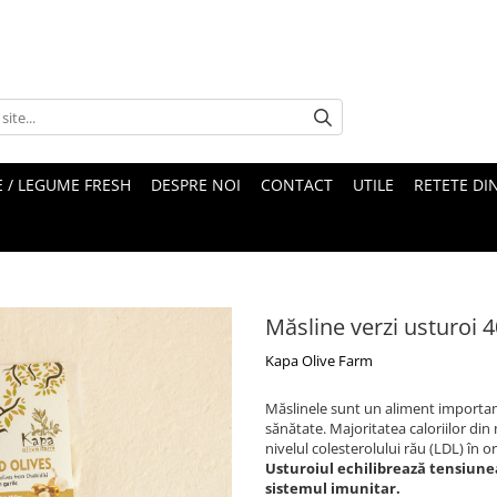
 / LEGUME FRESH
DESPRE NOI
CONTACT
UTILE
RETETE DI
Măsline verzi usturoi 
Kapa Olive Farm
Măslinele sunt un aliment importan
sănătate. Majoritatea caloriilor di
nivelul colesterolului rău (LDL) în o
Usturoiul echilibrează tensiunea
sistemul imunitar.