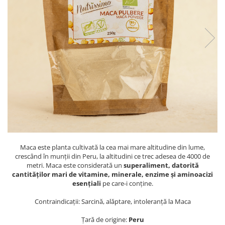
PASTE
CREME ȘI PASTE TARTINABILE
CONDIMENTE
CEAIURI GRECEȘTI
CIOCOLATĂ ȘI CACAO
HEALTHY SNACKS
SUPERALIMENTE
LACTATE
BACANIE
PRODUSE ECO / ORGANICE
PRODUSE ROMÂNEȘTI
Maca este planta cultivată la cea mai mare altitudine din lume,
COSMETICE
crescând în munții din Peru, la altitudini ce trec adesea de 4000 de
metri. Maca este considerată un
superaliment, datorită
REMEDII NATURISTE
cantităților mari de vitamine, minerale, enzime şi aminoacizi
esențiali
pe care-i conține.
TOATE PRODUSELE
Contraindicaţii: Sarcină, alăptare, intoleranță la Maca
Țară de origine:
Peru