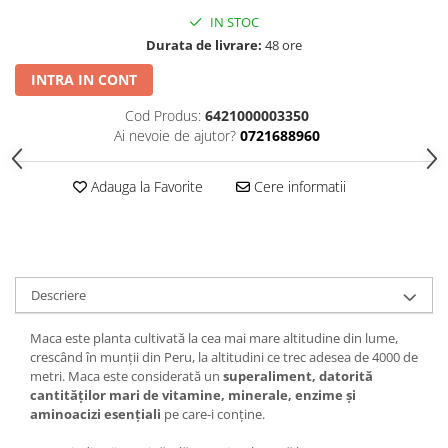
IN STOC
Durata de livrare:
48 ore
INTRA IN CONT
Cod Produs:
6421000003350
Ai nevoie de ajutor?
0721688960
Adauga la Favorite
Cere informatii
Descriere
Maca este planta cultivată la cea mai mare altitudine din lume,
crescând în munții din Peru, la altitudini ce trec adesea de 4000 de
metri. Maca este considerată un
superaliment, datorită
cantităților mari de vitamine, minerale, enzime şi
aminoacizi esențiali
pe care-i conține.