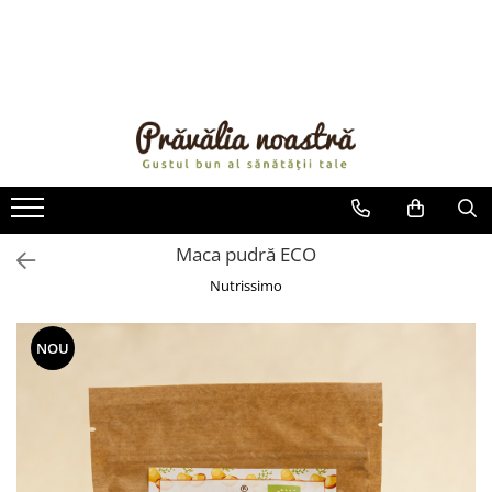
PRODUSE
NOUTĂȚI
ALIMENTE
ULEIURI ȘI UNTURI
MĂSLINE
NUCI ȘI SEMINȚE
Maca pudră ECO
FRUCTE DESHIDRATATE
Nutrissimo
ÎNDULCITORI NATURALI / MIERE
FRUCTE LA CONSERVĂ
NOU
OȚETURI ȘI SOSURI
SOSURI
FĂINĂ FĂRĂ GLUTEN
BĂUTURI / LAPTE VEGETAL
OREZ ȘI CEREALE