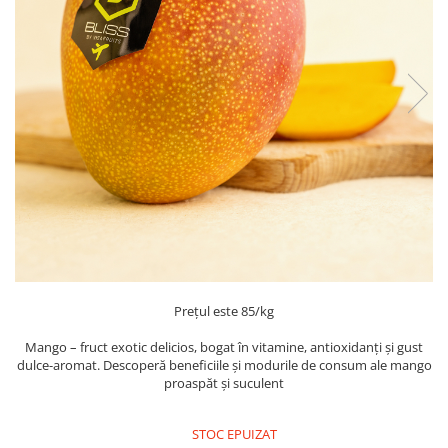
PASTE
CREME ȘI PASTE TARTINABILE
CONDIMENTE
CEAIURI GRECEȘTI
CIOCOLATĂ ȘI CACAO
HEALTHY SNACKS
SUPERALIMENTE
LACTATE
BACANIE
PRODUSE ECO / ORGANICE
PRODUSE ROMÂNEȘTI
COSMETICE
Prețul este 85/kg
REMEDII NATURISTE
Mango – fruct exotic delicios, bogat în vitamine, antioxidanți și gust
dulce-aromat. Descoperă beneficiile și modurile de consum ale mango
TOATE PRODUSELE
proaspăt și suculent
STOC EPUIZAT