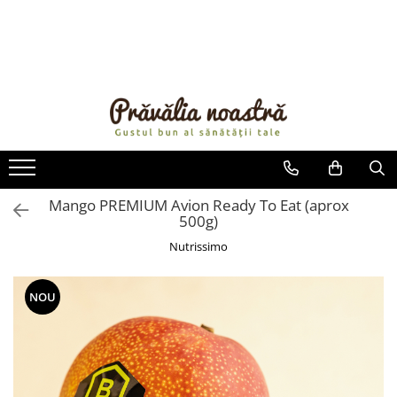
PRODUSE
NOUTĂȚI
ALIMENTE
ULEIURI ȘI UNTURI
MĂSLINE
NUCI ȘI SEMINȚE
Mango PREMIUM Avion Ready To Eat (aprox
500g)
FRUCTE DESHIDRATATE
ÎNDULCITORI NATURALI / MIERE
Nutrissimo
FRUCTE LA CONSERVĂ
OȚETURI ȘI SOSURI
NOU
SOSURI
FĂINĂ FĂRĂ GLUTEN
BĂUTURI / LAPTE VEGETAL
OREZ ȘI CEREALE