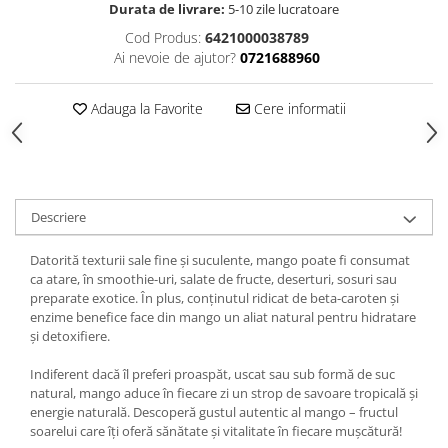
Durata de livrare:
5-10 zile lucratoare
Cod Produs:
6421000038789
Ai nevoie de ajutor?
0721688960
Adauga la Favorite
Cere informatii
Descriere
Datorită texturii sale fine și suculente, mango poate fi consumat
ca atare, în smoothie-uri, salate de fructe, deserturi, sosuri sau
preparate exotice. În plus, conținutul ridicat de beta-caroten și
enzime benefice face din mango un aliat natural pentru hidratare
și detoxifiere.
Indiferent dacă îl preferi proaspăt, uscat sau sub formă de suc
natural, mango aduce în fiecare zi un strop de savoare tropicală și
energie naturală. Descoperă gustul autentic al mango – fructul
soarelui care îți oferă sănătate și vitalitate în fiecare mușcătură!