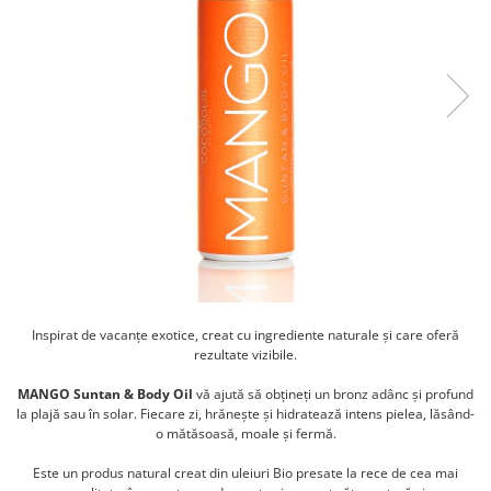
PASTE
CREME ȘI PASTE TARTINABILE
CONDIMENTE
CEAIURI GRECEȘTI
CIOCOLATĂ ȘI CACAO
HEALTHY SNACKS
SUPERALIMENTE
LACTATE
BACANIE
PRODUSE ECO / ORGANICE
PRODUSE ROMÂNEȘTI
Inspirat de vacanțe exotice, creat cu ingrediente naturale și care oferă
COSMETICE
rezultate vizibile.
REMEDII NATURISTE
MANGO Suntan & Body Oil
vă ajută să obțineți un bronz adânc și profund
TOATE PRODUSELE
la plajă sau în solar. Fiecare zi, hrănește și hidratează intens pielea, lăsând-
o mătăsoasă, moale și fermă.
Este un produs natural creat din uleiuri Bio presate la rece de cea mai