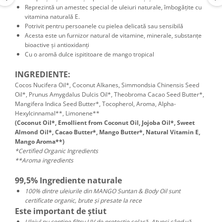
Reprezintă un amestec special de uleiuri naturale, îmbogățite cu
vitamina naturală E.
Potrivit pentru persoanele cu pielea delicată sau sensibilă
Acesta este un furnizor natural de vitamine, minerale, substanțe
bioactive și antioxidanți
Cu o aromă dulce ispititoare de mango tropical
INGREDIENTE:
Cocos Nucifera Oil*, Coconut Alkanes, Simmondsia Chinensis Seed
Oil*, Prunus Amygdalus Dulcis Oil*, Theobroma Cacao Seed Butter*,
Mangifera Indica Seed Butter*, Tocopherol, Aroma, Alpha-
Hexylcinnamal**, Limonene**
(Coconut Oil*, Emollient from Coconut Oil, Jojoba Oil*, Sweet
Almond Oil*, Cacao Butter*, Mango Butter*, Natural Vitamin Е,
Mango Aroma**)
*Certified Organic Ingredients
**Aroma ingredients
99,5% Ingrediente naturale
100% dintre uleiurile din MANGO Suntan & Body Oil sunt
certificate organic, brute și presate la rece
Este important de știut
Uleiul nu conține filtru UV de protecție solară. Atunci când vă