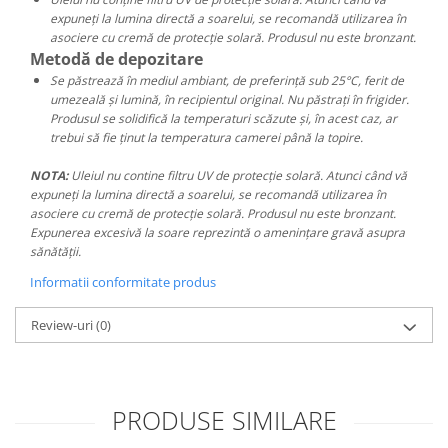
expuneți la lumina directă a soarelui, se recomandă utilizarea în
asociere cu cremă de protecție solară. Produsul nu este bronzant.
Metodă de depozitare
Se păstrează în mediul ambiant, de preferință sub 25°C, ferit de
umezeală și lumină, în recipientul original. Nu păstrați în frigider.
Produsul se solidifică la temperaturi scăzute și, în acest caz, ar
trebui să fie ținut la temperatura camerei până la topire.
NOTA:
Uleiul nu contine filtru UV de protecție solară. Atunci când vă
expuneți la lumina directă a soarelui, se recomandă utilizarea în
asociere cu cremă de protecție solară. Produsul nu este bronzant.
Expunerea excesivă la soare reprezintă o amenințare gravă asupra
sănătății.
Informatii conformitate produs
Review-uri
(0)
PRODUSE SIMILARE