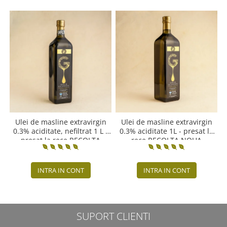
Ulei de masline extravirgin
Ulei de masline extravirgin
0.3% aciditate, nefiltrat 1 L -
0.3% aciditate 1L - presat la
presat la rece RECOLTA
rece RECOLTA NOUA
NOUA
INTRA IN CONT
INTRA IN CONT
SUPORT CLIENTI