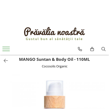
PRODUSE
NOUTĂȚI
ALIMENTE
ULEIURI ȘI UNTURI
MĂSLINE
NUCI ȘI SEMINȚE
MANGO Suntan & Body Oil - 110ML
FRUCTE DESHIDRATATE
Cocosolis Organic
ÎNDULCITORI NATURALI / MIERE
FRUCTE LA CONSERVĂ
OȚETURI ȘI SOSURI
SOSURI
FĂINĂ FĂRĂ GLUTEN
BĂUTURI / LAPTE VEGETAL
OREZ ȘI CEREALE