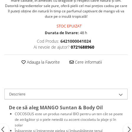
mare calitate, în amestec cu dragoste și respect către natură și om.
Datorită ingredientelor sale pure, oferă pielii cel mai prețios cadou pe care
îl puteți obține din natură în timp ce parfumul captivant de mango vă va
duce pe o insulă tropicală!
STOC EPUIZAT
Durata de livrare:
48 h
Cod Produs:
6421000041024
Ai nevoie de ajutor?
0721688960
Adauga la Favorite
Cere informatii
Descriere
De ce să aleg MANGO Suntan & Body Oil
COCOSOLIS este un produs natural BIO pentru un ten cât se poate
de atrăgător și o piele netedă cu accent ciocolatiu la plaje și în
solar
Înăsprește și întinerește pielea și îmbunătățește tenul