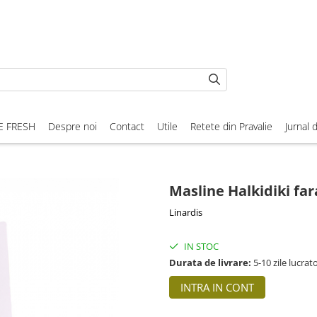
E FRESH
Despre noi
Contact
Utile
Retete din Pravalie
Jurnal 
Masline Halkidiki fa
Linardis
IN STOC
Durata de livrare:
5-10 zile lucrat
INTRA IN CONT