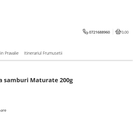
0721688960
0,00
din Pravalie
Itinerariul Frumusetii
ra samburi Maturate 200g
oare