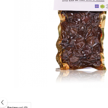
PASTE
CREME ȘI PASTE TARTINABILE
CONDIMENTE
CEAIURI GRECEȘTI
CIOCOLATĂ ȘI CACAO
HEALTHY SNACKS
SUPERALIMENTE
LACTATE
BACANIE
PRODUSE ECO / ORGANICE
PRODUSE ROMÂNEȘTI
COSMETICE
REMEDII NATURISTE
TOATE PRODUSELE
Review-uri
(0)