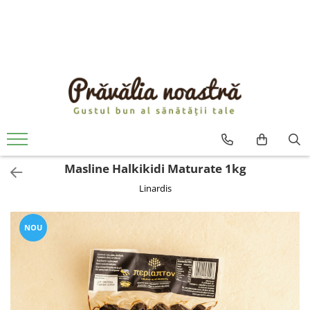
PRODUSE
NOUTĂȚI
ALIMENTE
ULEIURI ȘI UNTURI
MĂSLINE
NUCI ȘI SEMINȚE
Masline Halkikidi Maturate 1kg
FRUCTE DESHIDRATATE
Linardis
ÎNDULCITORI NATURALI / MIERE
FRUCTE LA CONSERVĂ
OȚETURI ȘI SOSURI
NOU
SOSURI
FĂINĂ FĂRĂ GLUTEN
BĂUTURI / LAPTE VEGETAL
OREZ ȘI CEREALE