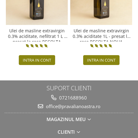
Ulei de masline extravirgin
Ulei de masline extravirgin
0.3% aciditate, nefiltrat 1 L -
0.3% aciditate 1L - presat la
presat la rece RECOLTA
rece RECOLTA NOUA
NOUA
INTRA IN CONT
INTRA IN CONT
SUPORT CLIENTI
0721688960
office@pravalianoastra.ro
MAGAZINUL MEU
CLIENTI