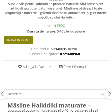
Sunt ideale pentru iubitorii de produse naturale, fără conservanți
artificiali sau potențiatori de aromă. Măslinele păstrează toate
proprietățile nutritive – grăsimi sănătoase, antioxidanți și gust intens,
specific soiului Halkidiki.
IN STOC
Durata de livrare:
5-10 zile lucratoare
INTRA IN CONT
Cod Produs:
5214001530298
Ai nevoie de ajutor?
0721688960
Adauga la Favorite
Cere informatii
Descriere
Măsline Halkidiki maturate –
experiența autentică a gustului