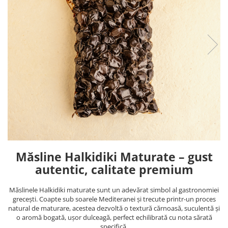
PASTE
CREME ȘI PASTE TARTINABILE
CONDIMENTE
CEAIURI GRECEȘTI
CIOCOLATĂ ȘI CACAO
HEALTHY SNACKS
SUPERALIMENTE
LACTATE
BACANIE
PRODUSE ECO / ORGANICE
PRODUSE ROMÂNEȘTI
Măsline Halkidiki Maturate – gust
COSMETICE
autentic, calitate premium
REMEDII NATURISTE
TOATE PRODUSELE
Măslinele Halkidiki maturate sunt un adevărat simbol al gastronomiei
grecești. Coapte sub soarele Mediteranei și trecute printr-un proces
natural de maturare, acestea dezvoltă o textură cărnoasă, suculentă și
o aromă bogată, ușor dulceagă, perfect echilibrată cu nota sărată
specifică.