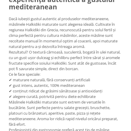
mediteranean
Dacă iubești gustul autentic al produselor mediteraneene,
măslinele Halkidiki maturate sunt alegerea ideală. Cultivate în
regiunea Halkidiki din Grecia, recunoscută pentru solul fertil și
clima perfectă pentru cultura măslinilor, aceste măsline sunt
recoltate manual în momentul optim al coacerii, apoi maturate
natural pentru a-și dezvolta întreaga aromă.
Rezultatul? O textură cărnoasă, suculentă, bogată în ulei natural,
cu un gust ușor dulceag și echilibru perfect între sărat și aromele
fructate specifice soiului Halkidiki. Sunt atât de gustoase, încât
pot fi savurate simple, direct din borcan.
Ce le face speciale:
✔ maturare naturală, fără conservanți artificiali
✔ gust intens, autentic, 100% mediteranean
✔ conținut ridicat de grăsimi sănătoase și antioxidanți
✔ alegere curată, potrivită pentru diete echilibrate
Măslinele Halkidiki maturate sunt extrem de versatile în
bucătărie. Sunt perfecte pentru salate grecești, bruschette,
platouri cu brânzeturi, aperitive, paste, pizza și rețete
mediteraneene. Aroma lor ridică rapid nivelul oricărui preparat,
fără efort.
Profesioniștii din gastronomie preferă acest tip de măsline