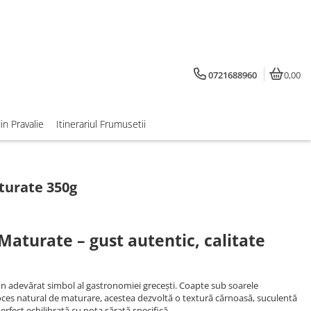
0721688960
0,00
din Pravalie
Itinerariul Frumusetii
turate 350g
Maturate – gust autentic, calitate
un adevărat simbol al gastronomiei grecești. Coapte sub soarele
oces natural de maturare, acestea dezvoltă o textură cărnoasă, suculentă
rfect echilibrată cu nota sărată specifică.