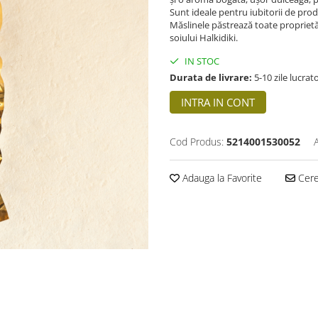
Sunt ideale pentru iubitorii de prod
Măslinele păstrează toate proprietăț
soiului Halkidiki.
IN STOC
Durata de livrare:
5-10 zile lucrat
INTRA IN CONT
Cod Produs:
5214001530052
Adauga la Favorite
Cere 