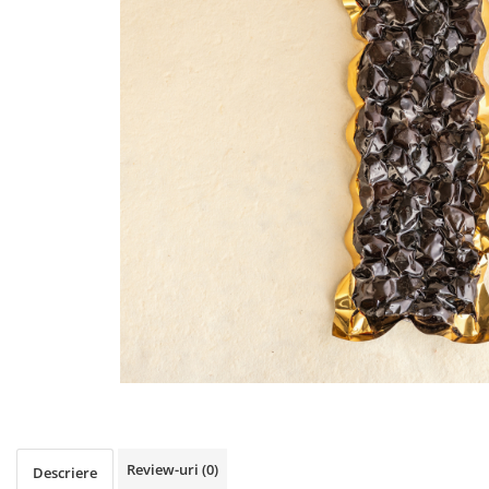
PASTE
CREME ȘI PASTE TARTINABILE
CONDIMENTE
CEAIURI GRECEȘTI
CIOCOLATĂ ȘI CACAO
HEALTHY SNACKS
SUPERALIMENTE
LACTATE
BACANIE
PRODUSE ECO / ORGANICE
PRODUSE ROMÂNEȘTI
COSMETICE
REMEDII NATURISTE
TOATE PRODUSELE
Review-uri
(0)
Descriere