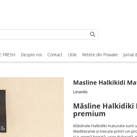
E FRESH
Despre noi
Contact
Utile
Retete din Pravalie
Jurnal 
Masline Halkikidi Ma
Linardis
Măsline Halkidiki 
premium
Măslinele Halkidiki maturate sunt 
Mediteranei și trecute printr-un pr
și o aromă bogată, ușor dulceagă, pe