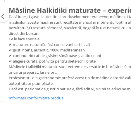
Măsline Halkidiki maturate – exper
Dacă iubești gustul autentic al produselor mediteraneene, măslinele Halk
măslinilor, aceste măsline sunt recoltate manual în momentul optim al 
Rezultatul? O textură cărnoasă, suculentă, bogată în ulei natural, cu un 
direct din borcan.
Ce le face speciale:
✔ maturare naturală, fără conservanți artificiali
✔ gust intens, autentic, 100% mediteranean
✔ conținut ridicat de grăsimi sănătoase și antioxidanți
✔ alegere curată, potrivită pentru diete echilibrate
Măslinele Halkidiki maturate sunt extrem de versatile în bucătărie. Sunt
oricărui preparat, fără efort.
Profesioniștii din gastronomie preferă acest tip de măsline datorită cali
autenticitate și simplitate.
Dacă ești pasionat de gusturi naturale, fără aditivi, și vrei să aduci pe
Informatii conformitate produs