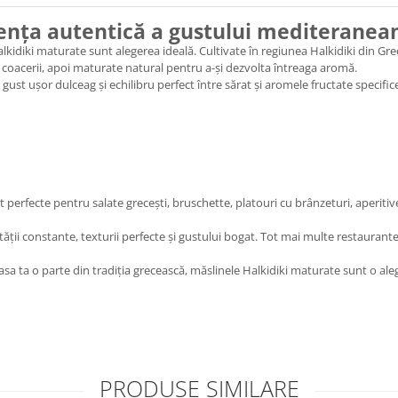
iența autentică a gustului mediteranea
idiki maturate sunt alegerea ideală. Cultivate în regiunea Halkidiki din Greci
coacerii, apoi maturate natural pentru a-și dezvolta întreaga aromă.
gust ușor dulceag și echilibru perfect între sărat și aromele fructate specifice
 perfecte pentru salate grecești, bruschette, platouri cu brânzeturi, aperitive
tății constante, texturii perfecte și gustului bogat. Tot mai multe restaurante
 masa ta o parte din tradiția grecească, măslinele Halkidiki maturate sunt o al
PRODUSE SIMILARE