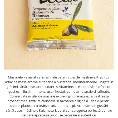
PASTE
CREME ȘI PASTE TARTINABILE
CONDIMENTE
CEAIURI GRECEȘTI
CIOCOLATĂ ȘI CACAO
HEALTHY SNACKS
SUPERALIMENTE
LACTATE
BACANIE
PRODUSE ECO / ORGANICE
PRODUSE ROMÂNEȘTI
Măslinele Kalamata și măslinele verzi în ulei de măsline extravirgin
COSMETICE
aduc pe masă aroma autentică a bucătăriei mediteraneene. Bogate în
grăsimi sănătoase, antioxidanți și vitamine, aceste măsline oferă un
REMEDII NATURISTE
gust echilibrat — intens, ușor fructat, cu note naturale și rafinate.
Conservate în ulei de măsline extravirgin premium, își păstrează
TOATE PRODUSELE
prospețimea, textura cărnoasă și savoarea originală. Ideale pentru
salate, platouri cu brânzeturi, aperitive, pizza, paste sau gustări
sănătoase, măslinele Kalamata & verzi sunt alegerea perfectă pentru
cei care apreciază produse naturale și autentice.