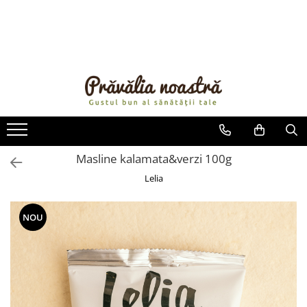
PRODUSE
NOUTĂȚI
ALIMENTE
ULEIURI ȘI UNTURI
MĂSLINE
NUCI ȘI SEMINȚE
Masline kalamata&verzi 100g
FRUCTE DESHIDRATATE
Lelia
ÎNDULCITORI NATURALI / MIERE
FRUCTE LA CONSERVĂ
NOU
OȚETURI ȘI SOSURI
SOSURI
FĂINĂ FĂRĂ GLUTEN
BĂUTURI / LAPTE VEGETAL
OREZ ȘI CEREALE