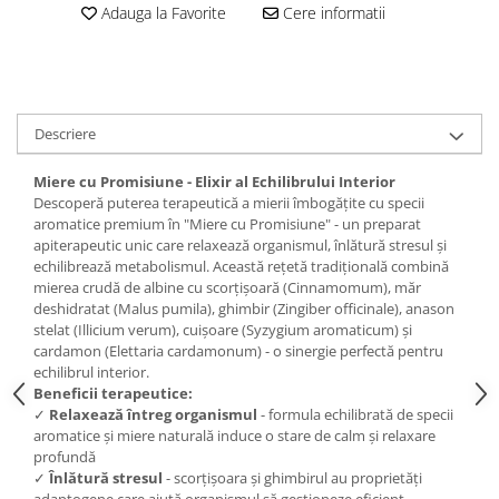
Adauga la Favorite
Cere informatii
Descriere
Miere cu Promisiune - Elixir al Echilibrului Interior
Descoperă puterea terapeutică a mierii îmbogățite cu specii
aromatice premium în "Miere cu Promisiune" - un preparat
apiterapeutic unic care relaxează organismul, înlătură stresul și
echilibrează metabolismul. Această rețetă tradițională combină
mierea crudă de albine cu scorțișoară (Cinnamomum), măr
deshidratat (Malus pumila), ghimbir (Zingiber officinale), anason
stelat (Illicium verum), cuișoare (Syzygium aromaticum) și
cardamon (Elettaria cardamonum) - o sinergie perfectă pentru
echilibrul interior.
Beneficii terapeutice:
✓
Relaxează întreg organismul
- formula echilibrată de specii
aromatice și miere naturală induce o stare de calm și relaxare
profundă
✓
Înlătură stresul
- scorțișoara și ghimbirul au proprietăți
adaptogene care ajută organismul să gestioneze eficient