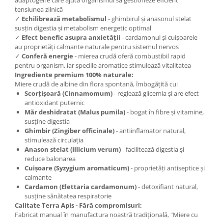
tensiunea zilnică
✓
Echilibrează metabolismul
- ghimbirul și anasonul stelat
susțin digestia și metabolism energetic optimal
✓
Efect benefic asupra anxietății
- cardamonul și cuișoarele
au proprietăți calmante naturale pentru sistemul nervos
✓
Conferă energie
- mierea crudă oferă combustibil rapid
pentru organism, iar speciile aromatice stimulează vitalitatea
Ingrediente premium 100% naturale:
Miere crudă de albine din flora spontană, îmbogățită cu:
Scorțișoară (Cinnamomum)
- reglează glicemia și are efect
antioxidant puternic
Măr deshidratat (Malus pumila)
- bogat în fibre și vitamine,
susține digestia
Ghimbir (Zingiber officinale)
- antiinflamator natural,
stimulează circulația
Anason stelat (Illicium verum)
- facilitează digestia și
reduce balonarea
Cuișoare (Syzygium aromaticum)
- proprietăți antiseptice și
calmante
Cardamon (Elettaria cardamonum)
- detoxifiant natural,
susține sănătatea respiratorie
Calitate Terra Apis - Fără compromisuri:
Fabricat manual în manufactura noastră tradițională, "Miere cu