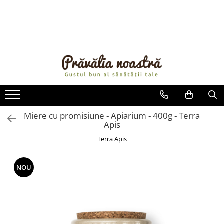
PRODUSE
NOUTĂȚI
ALIMENTE
ULEIURI ȘI UNTURI
MĂSLINE
NUCI ȘI SEMINȚE
Miere cu promisiune - Apiarium - 400g - Terra
Apis
FRUCTE DESHIDRATATE
ÎNDULCITORI NATURALI / MIERE
Terra Apis
FRUCTE LA CONSERVĂ
OȚETURI ȘI SOSURI
NOU
SOSURI
FĂINĂ FĂRĂ GLUTEN
BĂUTURI / LAPTE VEGETAL
OREZ ȘI CEREALE