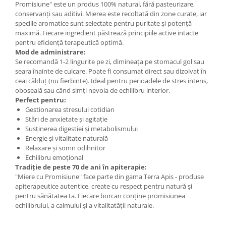
Promisiune" este un produs 100% natural, fără pasteurizare,
conservanți sau aditivi. Mierea este recoltată din zone curate, iar
speciile aromatice sunt selectate pentru puritate și potență
maximă. Fiecare ingredient păstrează principiile active intacte
pentru eficiență terapeutică optimă.
Mod de administrare:
Se recomandă 1-2 lingurite pe zi, dimineața pe stomacul gol sau
seara înainte de culcare. Poate fi consumat direct sau dizolvat în
ceai călduț (nu fierbinte). Ideal pentru perioadele de stres intens,
oboseală sau când simți nevoia de echilibru interior.
Perfect pentru:
Gestionarea stresului cotidian
Stări de anxietate și agitație
Susținerea digestiei și metabolismului
Energie și vitalitate naturală
Relaxare și somn odihnitor
Echilibru emoțional
Tradiție de peste 70 de ani în apiterapie:
"Miere cu Promisiune" face parte din gama Terra Apis - produse
apiterapeutice autentice, create cu respect pentru natură și
pentru sănătatea ta. Fiecare borcan conține promisiunea
echilibrului, a calmului și a vitalitatății naturale.