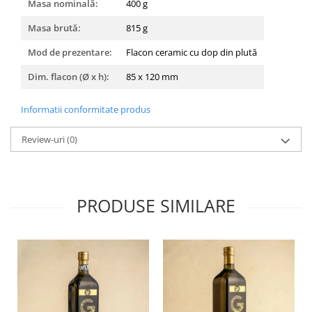
Masa nominală:
400 g
Masa brută:
815 g
Mod de prezentare:
Flacon ceramic cu dop din plută
Dim. flacon (Ø x h):
85 x 120 mm
Informatii conformitate produs
Review-uri
(0)
PRODUSE SIMILARE