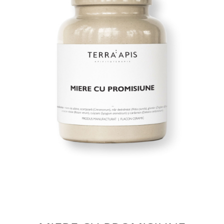
PASTE
CREME ȘI PASTE TARTINABILE
CONDIMENTE
CEAIURI GRECEȘTI
CIOCOLATĂ ȘI CACAO
HEALTHY SNACKS
SUPERALIMENTE
LACTATE
BACANIE
PRODUSE ECO / ORGANICE
PRODUSE ROMÂNEȘTI
COSMETICE
REMEDII NATURISTE
TOATE PRODUSELE