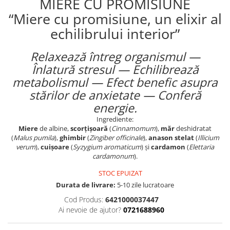
MIERE CU PROMISIUNE
“Miere cu promisiune, un elixir al
echilibrului interior”
Relaxează întreg organismul
—
Înlatură stresul — Echilibrează
metabolismul — Efect benefic asupra
stărilor de anxietate — Conferă
energie.
Ingrediente:
Miere
de albine,
scorțișoară
(
Cinnamomum
),
măr
deshidratat
(
Malus pumila
),
ghimbir
(
Zingiber officinale
),
anason stelat
(
Illicium
verum
),
cuișoare
(
Syzygium aromaticum
) și
cardamon
(
Elettaria
cardamonum
).
STOC EPUIZAT
Durata de livrare:
5-10 zile lucratoare
Cod Produs:
6421000037447
Ai nevoie de ajutor?
0721688960