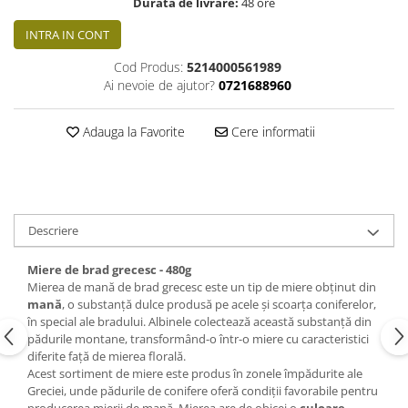
Durata de livrare:
48 ore
INTRA IN CONT
Cod Produs:
5214000561989
Ai nevoie de ajutor?
0721688960
Adauga la Favorite
Cere informatii
Descriere
Miere de brad grecesc - 480g
Mierea de mană de brad grecesc este un tip de miere obținut din
mană
, o substanță dulce produsă pe acele și scoarța coniferelor,
în special ale bradului. Albinele colectează această substanță din
pădurile montane, transformând-o într-o miere cu caracteristici
diferite față de mierea florală.
Acest sortiment de miere este produs în zonele împădurite ale
Greciei, unde pădurile de conifere oferă condiții favorabile pentru