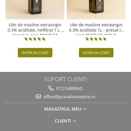
Ulei de masline extravirgin
Ulei de masline extravirgin
0.3% aciditate, nefiltrat 1 L -
0.3% aciditate 1L - presat la
presat la rece RECOLTA
rece RECOLTA NOUA
NOUA
INTRA IN CONT
INTRA IN CONT
SUPORT CLIENTI
0721688960
office@pravalianoastra.ro
MAGAZINUL MEU
CLIENTI