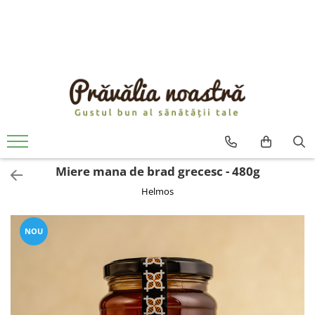
PRODUSE
NOUTĂȚI
ALIMENTE
ULEIURI ȘI UNTURI
MĂSLINE
NUCI ȘI SEMINȚE
Miere mana de brad grecesc - 480g
FRUCTE DESHIDRATATE
Helmos
ÎNDULCITORI NATURALI / MIERE
FRUCTE LA CONSERVĂ
OȚETURI ȘI SOSURI
NOU
SOSURI
FĂINĂ FĂRĂ GLUTEN
BĂUTURI / LAPTE VEGETAL
OREZ ȘI CEREALE