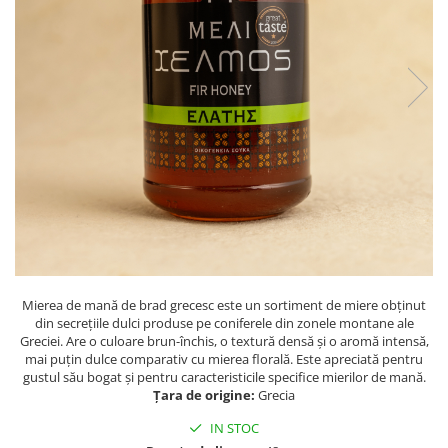
PASTE
CREME ȘI PASTE TARTINABILE
CONDIMENTE
CEAIURI GRECEȘTI
CIOCOLATĂ ȘI CACAO
HEALTHY SNACKS
SUPERALIMENTE
LACTATE
BACANIE
PRODUSE ECO / ORGANICE
PRODUSE ROMÂNEȘTI
Mierea de mană de brad grecesc este un sortiment de miere obținut
COSMETICE
din secrețiile dulci produse pe coniferele din zonele montane ale
REMEDII NATURISTE
Greciei. Are o culoare brun-închis, o textură densă și o aromă intensă,
mai puțin dulce comparativ cu mierea florală. Este apreciată pentru
TOATE PRODUSELE
gustul său bogat și pentru caracteristicile specifice mierilor de mană.
Țara de origine:
Grecia
IN STOC