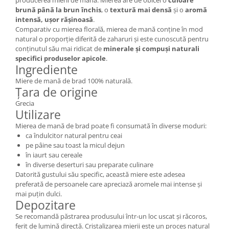
producerea mierii de mană. Mierea are de obicei o
culoare
brună până la brun închis
, o
textură mai densă
și o
aromă
intensă, ușor rășinoasă
.
Comparativ cu mierea florală, mierea de mană conține în mod
natural o proporție diferită de zaharuri și este cunoscută pentru
conținutul său mai ridicat de
minerale și compuși naturali
specifici produselor apicole
.
Ingrediente
Miere de mană de brad 100% naturală.
Țara de origine
Grecia
Utilizare
Mierea de mană de brad poate fi consumată în diverse moduri:
ca îndulcitor natural pentru ceai
pe pâine sau toast la micul dejun
în iaurt sau cereale
în diverse deserturi sau preparate culinare
Datorită gustului său specific, această miere este adesea
preferată de persoanele care apreciază aromele mai intense și
mai puțin dulci.
Depozitare
Se recomandă păstrarea produsului într-un loc uscat și răcoros,
ferit de lumină directă. Cristalizarea mierii este un proces natural