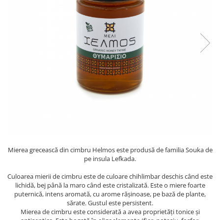
PASTE
CREME ȘI PASTE TARTINABILE
CONDIMENTE
CEAIURI GRECEȘTI
CIOCOLATĂ ȘI CACAO
HEALTHY SNACKS
SUPERALIMENTE
LACTATE
BACANIE
PRODUSE ECO / ORGANICE
PRODUSE ROMÂNEȘTI
Mierea grecească din cimbru Helmos este produsă de familia Souka de
COSMETICE
pe insula Lefkada.
REMEDII NATURISTE
Culoarea mierii de cimbru este de culoare chihlimbar deschis când este
TOATE PRODUSELE
lichidă, bej până la maro când este cristalizată. Este o miere foarte
puternică, intens aromată, cu arome rășinoase, pe bază de plante,
sărate. Gustul este persistent.
Mierea de cimbru este considerată a avea proprietăți tonice și