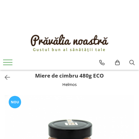
PRODUSE
NOUTĂȚI
ALIMENTE
ULEIURI ȘI UNTURI
MĂSLINE
NUCI ȘI SEMINȚE
Miere de cimbru 480g ECO
FRUCTE DESHIDRATATE
Helmos
ÎNDULCITORI NATURALI / MIERE
FRUCTE LA CONSERVĂ
OȚETURI ȘI SOSURI
NOU
SOSURI
FĂINĂ FĂRĂ GLUTEN
BĂUTURI / LAPTE VEGETAL
OREZ ȘI CEREALE