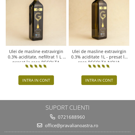
Ulei de masline extravirgin
Ulei de masline extravirgin
0.3% aciditate, nefiltrat 1 L -
0.3% aciditate 1L - presat la
presat la rece RECOLTA
rece RECOLTA NOUA
NOUA
INTRA IN CONT
INTRA IN CONT
SUPORT CLIENTI
0721688960
office@pravalianoastra.ro