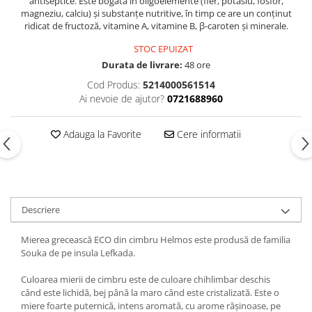
antiseptice. Este bogată în oligoelemente (fier, potasiu, fosfor,
magneziu, calciu) și substanțe nutritive, în timp ce are un conținut
ridicat de fructoză, vitamine A, vitamine B, β-caroten și minerale.
STOC EPUIZAT
Durata de livrare:
48 ore
Cod Produs:
5214000561514
Ai nevoie de ajutor?
0721688960
Adauga la Favorite
Cere informatii
Descriere
Mierea grecească ECO din cimbru Helmos este produsă de familia
Souka de pe insula Lefkada.
Culoarea mierii de cimbru este de culoare chihlimbar deschis
când este lichidă, bej până la maro când este cristalizată. Este o
miere foarte puternică, intens aromată, cu arome rășinoase, pe