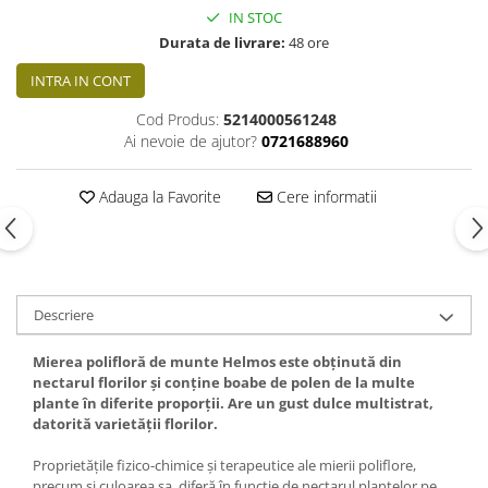
IN STOC
Durata de livrare:
48 ore
INTRA IN CONT
Cod Produs:
5214000561248
Ai nevoie de ajutor?
0721688960
Adauga la Favorite
Cere informatii
Descriere
Mierea polifloră de munte Helmos este obținută din
nectarul florilor și conține boabe de polen de la multe
plante în diferite proporții. Are un gust dulce multistrat,
datorită varietății florilor.
Proprietățile fizico-chimice și terapeutice ale mierii poliflore,
precum și culoarea sa, diferă în funcție de nectarul plantelor pe