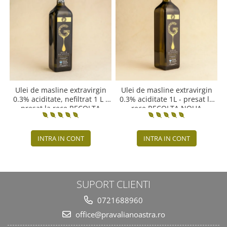
Ulei de masline extravirgin
Ulei de masline extravirgin
0.3% aciditate, nefiltrat 1 L -
0.3% aciditate 1L - presat la
presat la rece RECOLTA
rece RECOLTA NOUA
NOUA
INTRA IN CONT
INTRA IN CONT
SUPORT CLIENTI
0721688960
office@pravalianoastra.ro