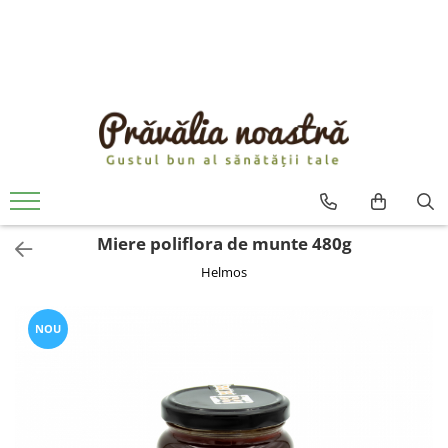
PRODUSE
NOUTĂȚI
ALIMENTE
ULEIURI ȘI UNTURI
MĂSLINE
NUCI ȘI SEMINȚE
Miere poliflora de munte 480g
FRUCTE DESHIDRATATE
Helmos
ÎNDULCITORI NATURALI / MIERE
FRUCTE LA CONSERVĂ
OȚETURI ȘI SOSURI
NOU
SOSURI
FĂINĂ FĂRĂ GLUTEN
BĂUTURI / LAPTE VEGETAL
OREZ ȘI CEREALE