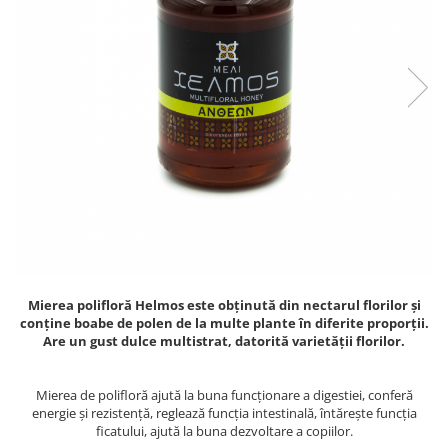
PASTE
CREME ȘI PASTE TARTINABILE
CONDIMENTE
CEAIURI GRECEȘTI
CIOCOLATĂ ȘI CACAO
HEALTHY SNACKS
SUPERALIMENTE
LACTATE
BACANIE
PRODUSE ECO / ORGANICE
PRODUSE ROMÂNEȘTI
Mierea polifloră Helmos este obținută din nectarul florilor și
COSMETICE
conține boabe de polen de la multe plante în diferite proporții.
REMEDII NATURISTE
Are un gust dulce multistrat, datorită varietății florilor.
TOATE PRODUSELE
Mierea de polifloră ajută la buna funcționare a digestiei, conferă
energie și rezistență, reglează funcția intestinală, întărește funcția
ficatului, ajută la buna dezvoltare a copiilor.