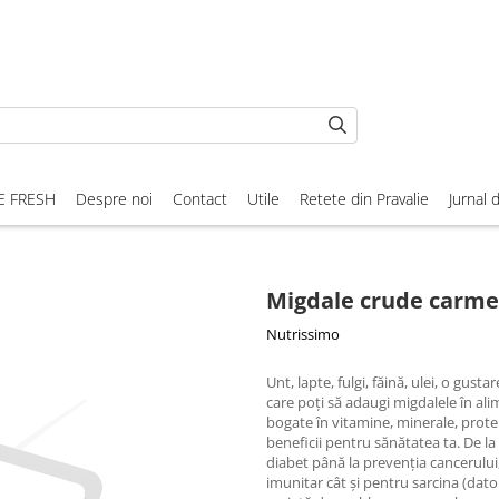
E FRESH
Despre noi
Contact
Utile
Retete din Pravalie
Jurnal 
Migdale crude carme
Nutrissimo
Unt, lapte, fulgi, făină, ulei, o gus
care poţi să adaugi migdalele în alim
bogate în vitamine, minerale, prote
beneficii pentru sănătatea ta. De la
diabet până la prevenţia cancerului,
imunitar cât şi pentru sarcina (dato