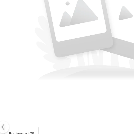
PASTE
CREME ȘI PASTE TARTINABILE
CONDIMENTE
CEAIURI GRECEȘTI
CIOCOLATĂ ȘI CACAO
HEALTHY SNACKS
SUPERALIMENTE
LACTATE
BACANIE
PRODUSE ECO / ORGANICE
PRODUSE ROMÂNEȘTI
COSMETICE
REMEDII NATURISTE
TOATE PRODUSELE
Review-uri
(0)