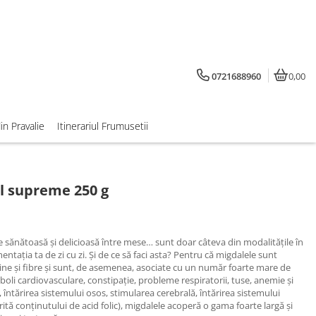
0721688960
0,00
din Pravalie
Itinerariul Frumusetii
l supreme 250 g
tare sănătoasă şi delicioasă între mese… sunt doar câteva din modalităţile în
entaţia ta de zi cu zi. Şi de ce să faci asta? Pentru că migdalele sunt
ine şi fibre şi sunt, de asemenea, asociate cu un număr foarte mare de
 boli cardiovasculare, constipaţie, probleme respiratorii, tuse, anemie şi
 întărirea sistemului osos, stimularea cerebrală, întărirea sistemului
rită conţinutului de acid folic), migdalele acoperă o gama foarte largă şi