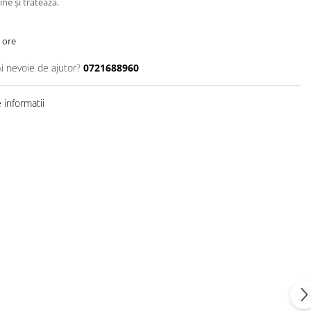
ne şi tratează.
 ore
Ai nevoie de ajutor?
0721688960
informatii