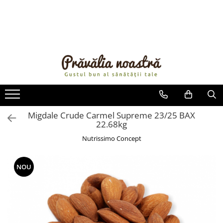
PRODUSE
NOUTĂȚI
ALIMENTE
ULEIURI ȘI UNTURI
MĂSLINE
NUCI ȘI SEMINȚE
Migdale Crude Carmel Supreme 23/25 BAX
22.68kg
FRUCTE DESHIDRATATE
ÎNDULCITORI NATURALI / MIERE
Nutrissimo Concept
FRUCTE LA CONSERVĂ
OȚETURI ȘI SOSURI
NOU
SOSURI
FĂINĂ FĂRĂ GLUTEN
BĂUTURI / LAPTE VEGETAL
OREZ ȘI CEREALE