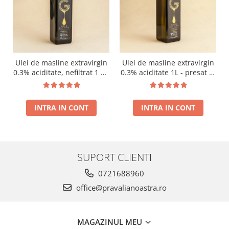
Ulei de masline extravirgin
Ulei de masline extravirgin
0.3% aciditate, nefiltrat 1 L -
0.3% aciditate 1L - presat la
presat la rece RECOLTA
rece RECOLTA NOUA
NOUA
INTRA IN CONT
INTRA IN CONT
SUPORT CLIENTI
0721688960
office@pravalianoastra.ro
MAGAZINUL MEU