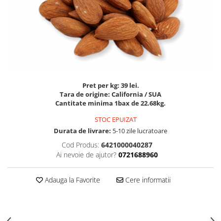
PASTE
CREME ȘI PASTE TARTINABILE
CONDIMENTE
CEAIURI GRECEȘTI
CIOCOLATĂ ȘI CACAO
HEALTHY SNACKS
SUPERALIMENTE
Pret per kg: 39 lei.
LACTATE
Tara de origine: California / SUA
Cantitate minima 1bax de 22.68kg.
BACANIE
STOC EPUIZAT
PRODUSE ECO / ORGANICE
Durata de livrare:
5-10 zile lucratoare
PRODUSE ROMÂNEȘTI
Cod Produs:
6421000040287
COSMETICE
Ai nevoie de ajutor?
0721688960
REMEDII NATURISTE
Adauga la Favorite
Cere informatii
TOATE PRODUSELE