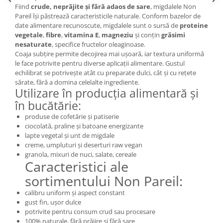
Fiind
crude, neprăjite și fără adaos de sare
, migdalele Non
Pareil își păstrează caracteristicile naturale. Conform bazelor de
date alimentare recunoscute, migdalele sunt o sursă de
proteine
vegetale
,
fibre
,
vitamina E
,
magneziu
și conțin
grăsimi
nesaturate
, specifice fructelor oleaginoase.
Coaja subțire permite decojirea mai ușoară, iar textura uniformă
le face potrivite pentru diverse aplicații alimentare. Gustul
echilibrat se potrivește atât cu preparate dulci, cât și cu rețete
sărate, fără a domina celelalte ingrediente.
Utilizare în producția alimentară și
în bucătărie:
produse de cofetărie și patiserie
ciocolată, praline și batoane energizante
lapte vegetal și unt de migdale
creme, umpluturi și deserturi raw vegan
granola, mixuri de nuci, salate, cereale
Caracteristici ale
sortimentului Non Pareil:
calibru uniform și aspect constant
gust fin, ușor dulce
potrivite pentru consum crud sau procesare
100% naturale, fără prăjire și fără sare