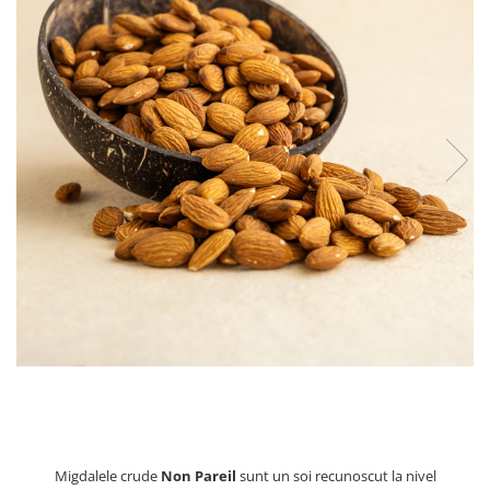
PASTE
CREME ȘI PASTE TARTINABILE
CONDIMENTE
CEAIURI GRECEȘTI
CIOCOLATĂ ȘI CACAO
HEALTHY SNACKS
SUPERALIMENTE
LACTATE
BACANIE
PRODUSE ECO / ORGANICE
PRODUSE ROMÂNEȘTI
COSMETICE
REMEDII NATURISTE
TOATE PRODUSELE
Migdalele crude
Non Pareil
sunt un soi recunoscut la nivel