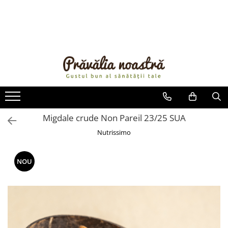
PRODUSE
NOUTĂȚI
ALIMENTE
ULEIURI ȘI UNTURI
MĂSLINE
NUCI ȘI SEMINȚE
Migdale crude Non Pareil 23/25 SUA
FRUCTE DESHIDRATATE
Nutrissimo
ÎNDULCITORI NATURALI / MIERE
FRUCTE LA CONSERVĂ
NOU
OȚETURI ȘI SOSURI
SOSURI
FĂINĂ FĂRĂ GLUTEN
BĂUTURI / LAPTE VEGETAL
OREZ ȘI CEREALE