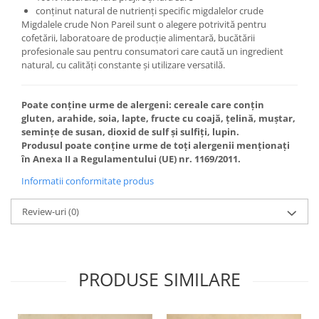
conținut natural de nutrienți specific migdalelor crude
Migdalele crude Non Pareil sunt o alegere potrivită pentru
cofetării, laboratoare de producție alimentară, bucătării
profesionale sau pentru consumatori care caută un ingredient
natural, cu calități constante și utilizare versatilă.
Poate conține urme de alergeni: cereale care conțin
gluten, arahide, soia, lapte, fructe cu coajă, țelină, muștar,
semințe de susan, dioxid de sulf și sulfiți, lupin.
Produsul poate conține urme de toți alergenii menționați
în Anexa II a Regulamentului (UE) nr. 1169/2011.
Informatii conformitate produs
Review-uri
(0)
PRODUSE SIMILARE