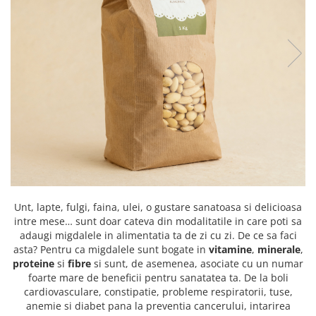
PASTE
CREME ȘI PASTE TARTINABILE
CONDIMENTE
CEAIURI GRECEȘTI
CIOCOLATĂ ȘI CACAO
HEALTHY SNACKS
SUPERALIMENTE
LACTATE
BACANIE
PRODUSE ECO / ORGANICE
PRODUSE ROMÂNEȘTI
Unt, lapte, fulgi, faina, ulei, o gustare sanatoasa si delicioasa
COSMETICE
intre mese… sunt doar cateva din modalitatile in care poti sa
adaugi migdalele in alimentatia ta de zi cu zi. De ce sa faci
REMEDII NATURISTE
asta? Pentru ca migdalele sunt bogate in
vitamine
,
minerale
,
TOATE PRODUSELE
proteine
si
fibre
si sunt, de asemenea, asociate cu un numar
foarte mare de beneficii pentru sanatatea ta. De la boli
cardiovasculare, constipatie, probleme respiratorii, tuse,
anemie si diabet pana la preventia cancerului, intarirea