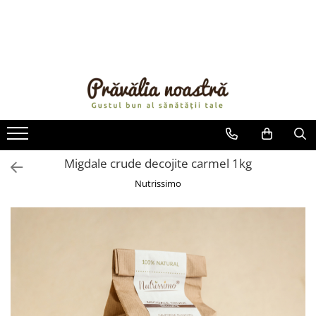
PRODUSE
NOUTĂȚI
ALIMENTE
ULEIURI ȘI UNTURI
MĂSLINE
NUCI ȘI SEMINȚE
Migdale crude decojite carmel 1kg
FRUCTE DESHIDRATATE
Nutrissimo
ÎNDULCITORI NATURALI / MIERE
FRUCTE LA CONSERVĂ
OȚETURI ȘI SOSURI
SOSURI
FĂINĂ FĂRĂ GLUTEN
BĂUTURI / LAPTE VEGETAL
OREZ ȘI CEREALE