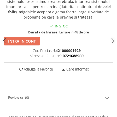
sistemului osos, stimularea cerebrala, intarirea sistemului
imunitar cat si pentru sarcina (datorita continutului de
acid
folic
), migdalele acopera o gama foarte larga si variata de
probleme pe care le previne si trateaza.
IN STOC
Durata de livrare:
Livrare in 48 de ore
INTRA IN CONT
Cod Produs:
6421000001929
Ai nevoie de ajutor?
0721688960
Adauga la Favorite
Cere informatii
Review-uri
(0)
Daca doresti sa iti exprimi parerea despre acest produs