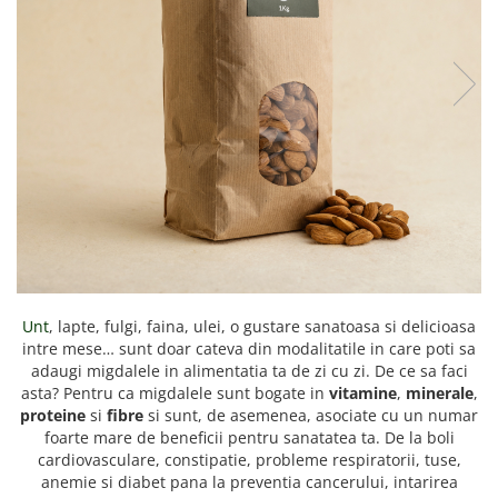
PASTE
CREME ȘI PASTE TARTINABILE
CONDIMENTE
CEAIURI GRECEȘTI
CIOCOLATĂ ȘI CACAO
HEALTHY SNACKS
SUPERALIMENTE
LACTATE
BACANIE
PRODUSE ECO / ORGANICE
PRODUSE ROMÂNEȘTI
Unt
, lapte, fulgi, faina, ulei, o gustare sanatoasa si delicioasa
COSMETICE
intre mese… sunt doar cateva din modalitatile in care poti sa
adaugi migdalele in alimentatia ta de zi cu zi. De ce sa faci
REMEDII NATURISTE
asta? Pentru ca migdalele sunt bogate in
vitamine
,
minerale
,
TOATE PRODUSELE
proteine
si
fibre
si sunt, de asemenea, asociate cu un numar
foarte mare de beneficii pentru sanatatea ta. De la boli
cardiovasculare, constipatie, probleme respiratorii, tuse,
anemie si diabet pana la preventia cancerului, intarirea