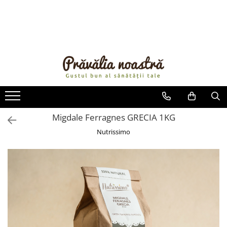
PRODUSE
NOUTĂȚI
ALIMENTE
ULEIURI ȘI UNTURI
MĂSLINE
NUCI ȘI SEMINȚE
Migdale Ferragnes GRECIA 1KG
FRUCTE DESHIDRATATE
Nutrissimo
ÎNDULCITORI NATURALI / MIERE
FRUCTE LA CONSERVĂ
OȚETURI ȘI SOSURI
SOSURI
FĂINĂ FĂRĂ GLUTEN
BĂUTURI / LAPTE VEGETAL
OREZ ȘI CEREALE