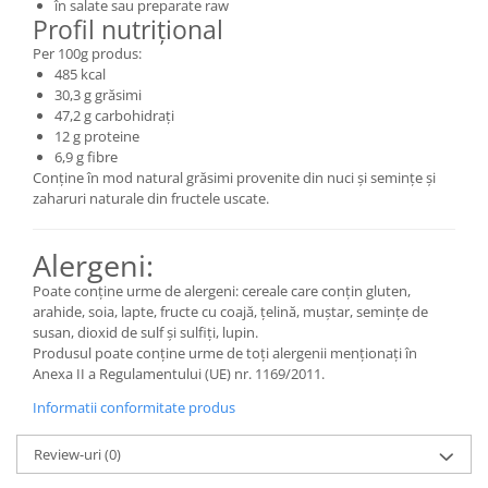
în salate sau preparate raw
Profil nutrițional
Per 100g produs:
485 kcal
30,3 g grăsimi
47,2 g carbohidrați
12 g proteine
6,9 g fibre
Conține în mod natural grăsimi provenite din nuci și semințe și
zaharuri naturale din fructele uscate.
Alergeni:
Poate conține urme de alergeni: cereale care conțin gluten,
arahide, soia, lapte, fructe cu coajă, țelină, muștar, semințe de
susan, dioxid de sulf și sulfiți, lupin.
Produsul poate conține urme de toți alergenii menționați în
Anexa II a Regulamentului (UE) nr. 1169/2011.
Informatii conformitate produs
Review-uri
(0)