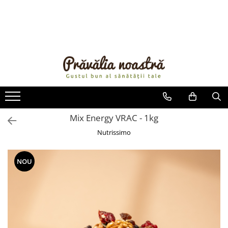
PRODUSE
NOUTĂȚI
ALIMENTE
ULEIURI ȘI UNTURI
MĂSLINE
NUCI ȘI SEMINȚE
Mix Energy VRAC - 1kg
FRUCTE DESHIDRATATE
Nutrissimo
ÎNDULCITORI NATURALI / MIERE
FRUCTE LA CONSERVĂ
NOU
OȚETURI ȘI SOSURI
SOSURI
FĂINĂ FĂRĂ GLUTEN
BĂUTURI / LAPTE VEGETAL
OREZ ȘI CEREALE