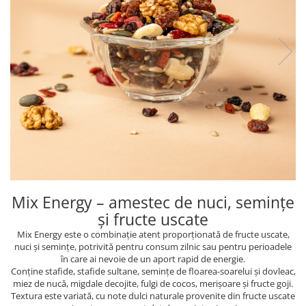
PASTE
CREME ȘI PASTE TARTINABILE
CONDIMENTE
CEAIURI GRECEȘTI
CIOCOLATĂ ȘI CACAO
HEALTHY SNACKS
SUPERALIMENTE
LACTATE
BACANIE
PRODUSE ECO / ORGANICE
PRODUSE ROMÂNEȘTI
Mix Energy – amestec de nuci, semințe
COSMETICE
și fructe uscate
REMEDII NATURISTE
Mix Energy este o combinație atent proporționată de fructe uscate,
nuci și semințe, potrivită pentru consum zilnic sau pentru perioadele
TOATE PRODUSELE
în care ai nevoie de un aport rapid de energie.
Conține stafide, stafide sultane, semințe de floarea-soarelui și dovleac,
miez de nucă, migdale decojite, fulgi de cocos, merișoare și fructe goji.
Textura este variată, cu note dulci naturale provenite din fructe uscate