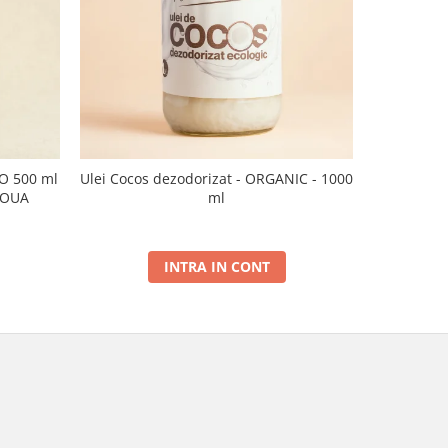
CO 500 ml
Ulei Cocos dezodorizat - ORGANIC - 1000
Ulei de sus
NOUA
ml
INTRA IN CONT