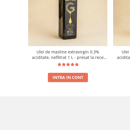
Ulei de masline extravirgin 0.3%
Ulei
aciditate, nefiltrat 1 L - presat la rece
acidit
RECOLTA NOUA
INTRA IN CONT