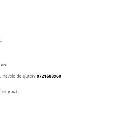
er
oare
Ai nevoie de ajutor?
0721688960
informatii