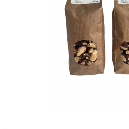
PASTE
CREME ȘI PASTE TARTINABILE
CONDIMENTE
CEAIURI GRECEȘTI
CIOCOLATĂ ȘI CACAO
HEALTHY SNACKS
SUPERALIMENTE
LACTATE
BACANIE
PRODUSE ECO / ORGANICE
PRODUSE ROMÂNEȘTI
COSMETICE
REMEDII NATURISTE
TOATE PRODUSELE