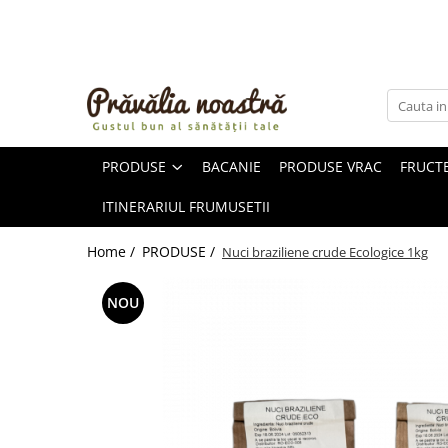
PRODUSE
NOUTĂȚI
ALIMENTE
PRODUSE
BACANIE
PRODUSE VRAC
FRUCTE
ULEIURI ȘI UNTURI
MĂSLINE
ITINERARIUL FRUMUSETII
NUCI ȘI SEMINȚE
FRUCTE DESHIDRATATE
Home /
PRODUSE /
Nuci braziliene crude Ecologice 1kg
ÎNDULCITORI NATURALI / MIERE
FRUCTE LA CONSERVĂ
NOU
OȚETURI ȘI SOSURI
SOSURI
FĂINĂ FĂRĂ GLUTEN
BĂUTURI / LAPTE VEGETAL
OREZ ȘI CEREALE