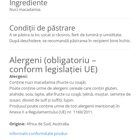
Ingrediente
Nuci macadamia.
Condiții de păstrare
A se păstra la loc uscat și răcoros, ferit de lumină și umiditate.
După deschidere, se recomandă păstrarea în recipient bine închis.
Alergeni (obligatoriu –
conform legislației UE)
Alergeni:
Conține nuci macadamia (fructe cu coajă).
Poate conține urme de alergeni: cereale care conțin gluten,
arahide, soia, lapte, alte fructe cu coajă, țelină, muștar, semințe de
susan, dioxid de sulf și sulfiți, lupin.
Produsul poate conține urme de toți alergenii menționați în
Anexa II a Regulamentului (UE) nr. 1169/2011.
Origine:
Africa de Sud, Australia.
Informatii conformitate produs