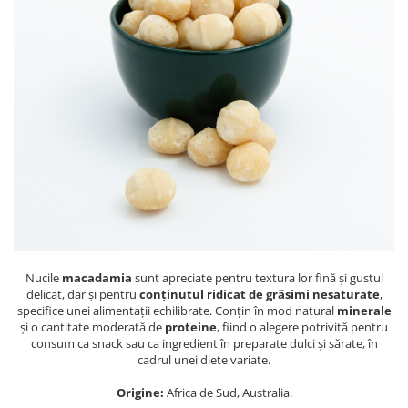
PASTE
CREME ȘI PASTE TARTINABILE
CONDIMENTE
CEAIURI GRECEȘTI
CIOCOLATĂ ȘI CACAO
HEALTHY SNACKS
SUPERALIMENTE
LACTATE
BACANIE
PRODUSE ECO / ORGANICE
PRODUSE ROMÂNEȘTI
Nucile
macadamia
sunt apreciate pentru textura lor fină și gustul
COSMETICE
delicat, dar și pentru
conținutul ridicat de grăsimi nesaturate
,
REMEDII NATURISTE
specifice unei alimentații echilibrate. Conțin în mod natural
minerale
și o cantitate moderată de
proteine
, fiind o alegere potrivită pentru
TOATE PRODUSELE
consum ca snack sau ca ingredient în preparate dulci și sărate, în
cadrul unei diete variate.
Origine:
Africa de Sud, Australia.