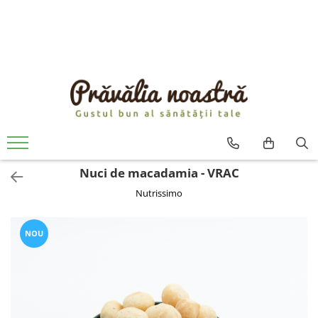
PRODUSE
NOUTĂȚI
ALIMENTE
ULEIURI ȘI UNTURI
MĂSLINE
NUCI ȘI SEMINȚE
Nuci de macadamia - VRAC
FRUCTE DESHIDRATATE
Nutrissimo
ÎNDULCITORI NATURALI / MIERE
FRUCTE LA CONSERVĂ
OȚETURI ȘI SOSURI
NOU
SOSURI
FĂINĂ FĂRĂ GLUTEN
BĂUTURI / LAPTE VEGETAL
OREZ ȘI CEREALE