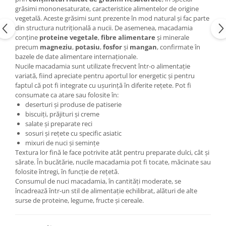
grăsimi mononesaturate, caracteristice alimentelor de origine
vegetală. Aceste grăsimi sunt prezente în mod natural și fac parte
din structura nutrițională a nucii. De asemenea, macadamia
conține
proteine vegetale
,
fibre alimentare
și minerale
precum
magneziu
,
potasiu
,
fosfor
și
mangan
, confirmate în
bazele de date alimentare internaționale.
Nucile macadamia sunt utilizate frecvent într-o alimentație
variată, fiind apreciate pentru aportul lor energetic și pentru
faptul că pot fi integrate cu ușurință în diferite rețete. Pot fi
consumate ca atare sau folosite în:
deserturi și produse de patiserie
biscuiți, prăjituri și creme
salate și preparate reci
sosuri și rețete cu specific asiatic
mixuri de nuci și semințe
Textura lor fină le face potrivite atât pentru preparate dulci, cât și
sărate. În bucătărie, nucile macadamia pot fi tocate, măcinate sau
folosite întregi, în funcție de rețetă.
Consumul de nuci macadamia, în cantități moderate, se
încadrează într-un stil de alimentație echilibrat, alături de alte
surse de proteine, legume, fructe și cereale.