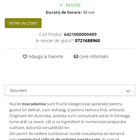
IN STOC
Durata de livrare:
48 ore
INTRA IN CONT
Cod Produs:
6421000000489
Ai nevoie de ajutor?
0721688960
Adauga la Favorite
Cere informatii
Descriere
Nucile
macadamia
sunt fructe oleaginoase apreciate pentru
gustul lor delicat, ușor dulceag, și pentru textura fină, untoasă.
Originare din Australia, acestea sunt consumate astăzi în întreaga
lume atât ca snack, cât și ca ingredient în numeroase preparate
culinare, datorită versatilității lor.
Din punct de vedere nutrițional, nucile macadamia se remarcă
prin
conținutul ridicat de grăsimi nesaturate
, în special