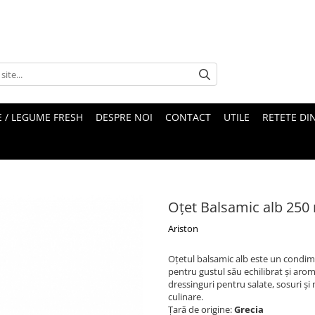
 / LEGUME FRESH
DESPRE NOI
CONTACT
UTILE
RETETE DI
Oțet Balsamic alb 250
Ariston
Oțetul balsamic alb este un condime
pentru gustul său echilibrat și aroma
dressinguri pentru salate, sosuri ș
culinare.
Țară de origine:
Grecia