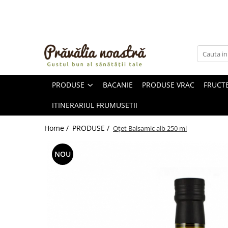
PRODUSE
NOUTĂȚI
ALIMENTE
PRODUSE
BACANIE
PRODUSE VRAC
FRUCTE
ULEIURI ȘI UNTURI
MĂSLINE
ITINERARIUL FRUMUSETII
NUCI ȘI SEMINȚE
FRUCTE DESHIDRATATE
Home /
PRODUSE /
Oțet Balsamic alb 250 ml
ÎNDULCITORI NATURALI / MIERE
FRUCTE LA CONSERVĂ
NOU
OȚETURI ȘI SOSURI
SOSURI
FĂINĂ FĂRĂ GLUTEN
BĂUTURI / LAPTE VEGETAL
OREZ ȘI CEREALE