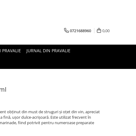
0721688960
0,00
N PRAVALIE
JURNAL DIN PRAVALIE
 ml
nt obținut din must de struguri și oțet din vin, apreciat
 fină, ușor dulce-acrișoară. Este utilizat frecvent în
i marinade, fiind potrivit pentru numeroase preparate