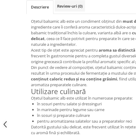
Review-uri
(0)
Descriere
Oțetul balsamic alb este un condiment obținut din
must de
ingrediente care îi conferă aroma caracteristică dulce-acri
balsamic tradițional închis la culoare, varianta albă are o
c
delicat
, ceea ce îl face potrivit pentru preparate în care se
naturale a ingredientelor.
Acest tip de oțet este apreciat pentru
aroma sa distinctă 
frecvent în gastronomie pentru a completa gustul diversel
origine grecească contribuie la profilul aromatic specific al
Din punct de vedere al compoziției, oțetul balsamic conți
rezultat în urma procesului de fermentație a mustului de s
conținut caloric redus și nu conține grăsimi
, fiind uti
aromatiza preparatele culinare.
Utilizare culinară
Oțetul balsamic alb este utilizat în numeroase preparate:
în sosuri pentru salate și dressinguri
în marinade pentru legume sau carne
în sosuri și preparate culinare
pentru aromatizarea salatelor sau a preparatelor reci
Datorită gustului său delicat, este frecvent utilizat în re
cu aromă fină și echilibrată.