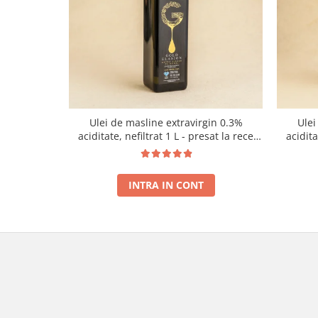
Ulei de masline extravirgin 0.3%
Ulei
aciditate, nefiltrat 1 L - presat la rece
acidit
RECOLTA NOUA
INTRA IN CONT