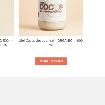
CO 500 ml
Ulei Cocos dezodorizat - ORGANIC - 1000
Ulei de sus
NOUA
ml
INTRA IN CONT