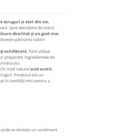
 struguri și oțet din vin
,
șoară. Spre deosebire de oțetul
uloare deschisă și un gust mai
 dorește păstrarea culorii
și echilibrată
, fiind utilizat
or preparate. Ingredientele de
 produsului.
ne în mod natural
acid acetic
,
truguri. Produsul are un
lizat în cantități mici pentru a
țete unde se dorește un condiment