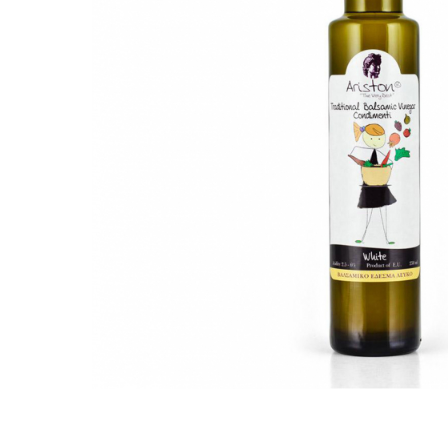
PASTE
CREME ȘI PASTE TARTINABILE
CONDIMENTE
CEAIURI GRECEȘTI
CIOCOLATĂ ȘI CACAO
HEALTHY SNACKS
SUPERALIMENTE
LACTATE
BACANIE
PRODUSE ECO / ORGANICE
PRODUSE ROMÂNEȘTI
COSMETICE
REMEDII NATURISTE
TOATE PRODUSELE