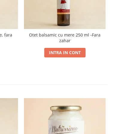
e, fara
Otet balsamic cu mere 250 ml -Fara
Otet balsa
zahar
INTRA IN CONT