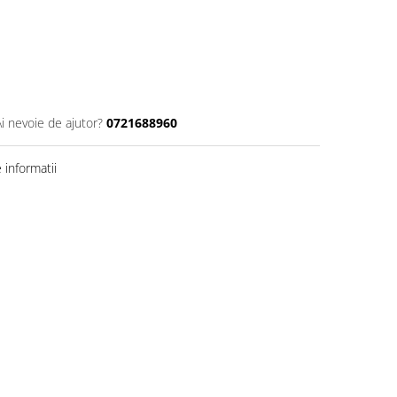
Ai nevoie de ajutor?
0721688960
informatii