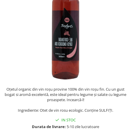
PASTE
CREME ȘI PASTE TARTINABILE
CONDIMENTE
CEAIURI GRECEȘTI
CIOCOLATĂ ȘI CACAO
HEALTHY SNACKS
SUPERALIMENTE
LACTATE
BACANIE
PRODUSE ECO / ORGANICE
PRODUSE ROMÂNEȘTI
Oțetul organic din vin roșu provine 100% din vin roșu fin. Cu un gust
COSMETICE
bogat si aromă excelentă, este ideal pentru legume și salate cu legume
REMEDII NATURISTE
proaspete. Incearcă-l!
TOATE PRODUSELE
Ingrediente: Otet de vin rosu ecologic. Conține SULFIȚI.
IN STOC
Durata de livrare:
5-10 zile lucratoare