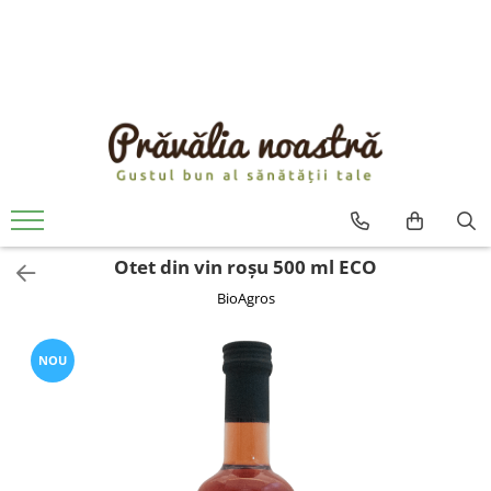
PRODUSE
NOUTĂȚI
ALIMENTE
ULEIURI ȘI UNTURI
MĂSLINE
NUCI ȘI SEMINȚE
Otet din vin roșu 500 ml ECO
FRUCTE DESHIDRATATE
BioAgros
ÎNDULCITORI NATURALI / MIERE
FRUCTE LA CONSERVĂ
OȚETURI ȘI SOSURI
NOU
SOSURI
FĂINĂ FĂRĂ GLUTEN
BĂUTURI / LAPTE VEGETAL
OREZ ȘI CEREALE