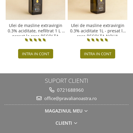
Ulei de masline extravirgin
Ulei de masline extravirgin
0.3% aciditate, nefiltrat 1 L -
0.3% aciditate 1L - presat la
presat la rece RECOLTA
rece RECOLTA NOUA
NOUA
INTRA IN CONT
INTRA IN CONT
SUPORT CLIENTI
0721688960
office@pravalianoastra.ro
MAGAZINUL MEU
CLIENTI